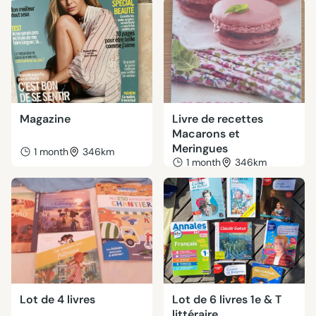
Magazine
Livre de recettes
Macarons et
Meringues
1 month
346km
1 month
346km
Lot de 4 livres
Lot de 6 livres 1e & T
littéraire