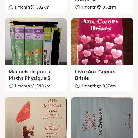
1 month
332km
1 month
332km
Manuels de prépa
Livre Aux Coeurs
Maths Physique SI
Brisés
1 month
340km
1 month
337km