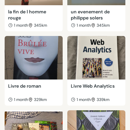
la fin de l homme
un evenement de
rouge
philippe solers
1 month
345km
1 month
345km
Livre de roman
Livre Web Analytics
1 month
329km
1 month
339km