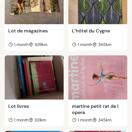
Lot de magazines
L’hôtel du Cygne
1 month
339km
1 month
345km
Lot livres
martine petit rat de l
opera
1 month
331km
1 month
345km