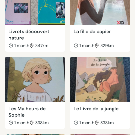
Livrets découvert
La fille de papier
nature
1 month
347km
1 month
329km
Les Malheurs de
Le Livre de la jungle
Sophie
1 month
338km
1 month
338km