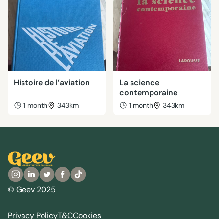
Histoire de l’aviation
La science
contemporaine
1 month
343km
1 month
343km
© Geev 2025
Privacy Policy
T&C
Cookies