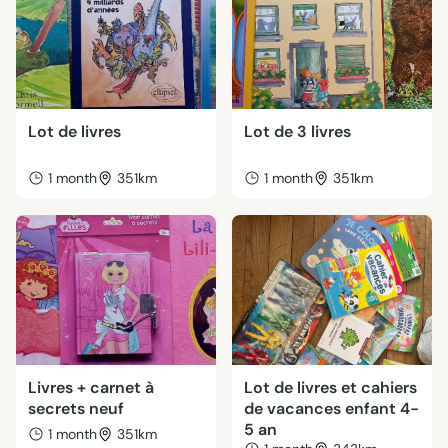
Lot de livres
Lot de 3 livres
1 month
351km
1 month
351km
Livres + carnet à
Lot de livres et cahiers
secrets neuf
de vacances enfant 4-
5 an
1 month
351km