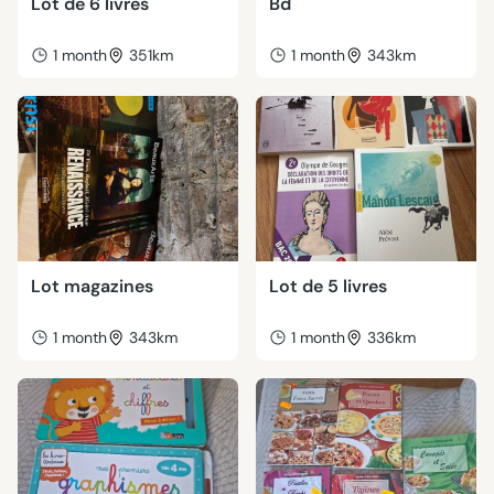
Lot de 6 livres
Bd
1 month
351km
1 month
343km
Lot magazines
Lot de 5 livres
1 month
343km
1 month
336km