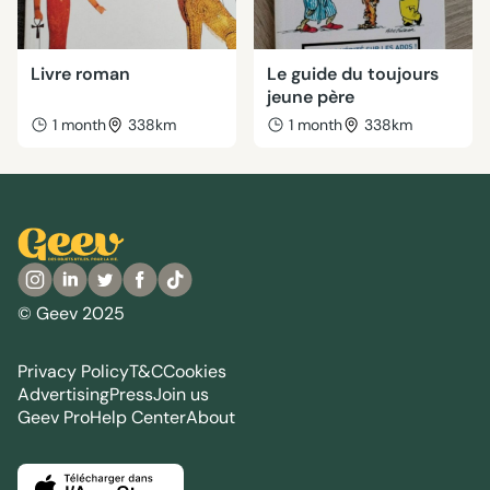
Livre roman
Le guide du toujours
jeune père
1 month
338km
1 month
338km
© Geev 2025
Privacy Policy
T&C
Cookies
Advertising
Press
Join us
Geev Pro
Help Center
About