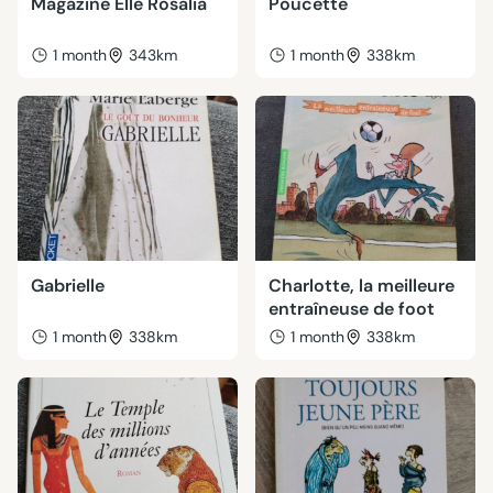
Magazine Elle Rosalia
Poucette
1 month
343km
1 month
338km
Gabrielle
Charlotte, la meilleure
entraîneuse de foot
1 month
338km
1 month
338km