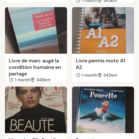
1 month
343km
Livre de marc augé la
Livre permis moto A1
condition humaine en
A2
partage
1 month
345km
1 month
346km