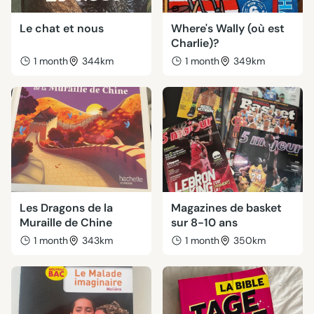
Le chat et nous
Where's Wally (où est
Charlie)?
1 month
344km
1 month
349km
Les Dragons de la
Magazines de basket
Muraille de Chine
sur 8-10 ans
1 month
343km
1 month
350km