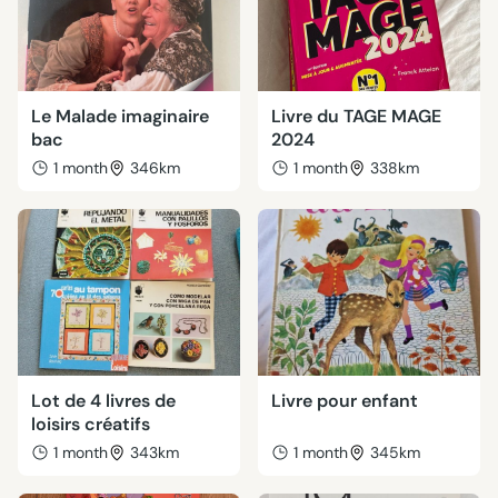
Le Malade imaginaire
Livre du TAGE MAGE
bac
2024
1 month
346km
1 month
338km
Lot de 4 livres de
Livre pour enfant
loisirs créatifs
1 month
343km
1 month
345km