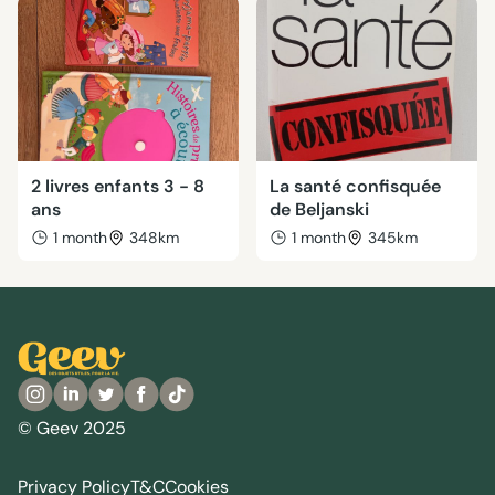
2 livres enfants 3 - 8
La santé confisquée
ans
de Beljanski
1 month
348km
1 month
345km
© Geev 2025
Privacy Policy
T&C
Cookies