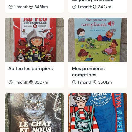
1 month
348km
1 month
342km
Au feu les pompiers
Mes premières
comptines
1 month
350km
1 month
350km