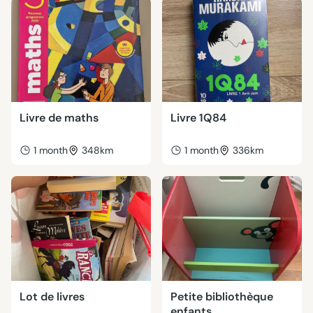
Livre de maths
Livre 1Q84
1 month
348km
1 month
336km
Lot de livres
Petite bibliothèque
enfants