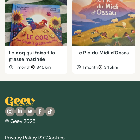
Le coq qui faisait la
Le Pic du Midi d'Ossau
grasse matinée
1 month
345km
1 month
345km
© Geev 2025
Privacy Policy
T&C
Cookies