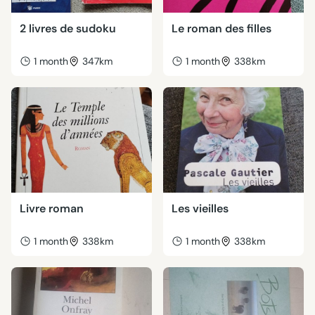
2 livres de sudoku
Le roman des filles
1 month
347km
1 month
338km
Livre roman
Les vieilles
1 month
338km
1 month
338km