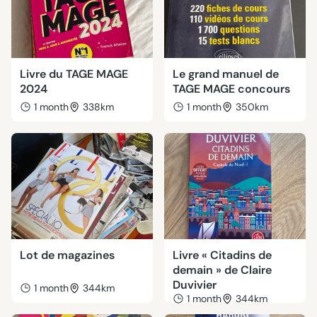
Livre du TAGE MAGE
Le grand manuel de
2024
TAGE MAGE concours
1 month
338km
1 month
350km
Lot de magazines
Livre « Citadins de
demain » de Claire
Duvivier
1 month
344km
1 month
344km