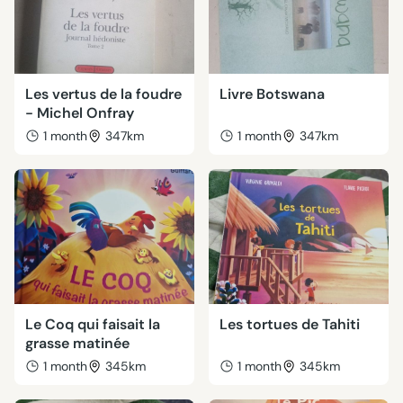
Les vertus de la foudre
Livre Botswana
- Michel Onfray
1 month
347km
1 month
347km
Le Coq qui faisait la
Les tortues de Tahiti
grasse matinée
1 month
345km
1 month
345km