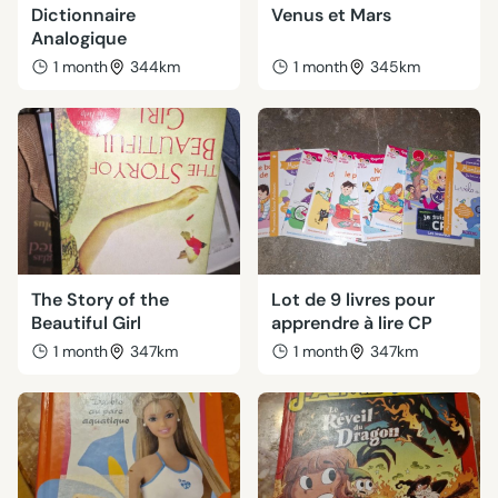
Dictionnaire
Venus et Mars
Analogique
1 month
344km
1 month
345km
The Story of the
Lot de 9 livres pour
Beautiful Girl
apprendre à lire CP
1 month
347km
1 month
347km