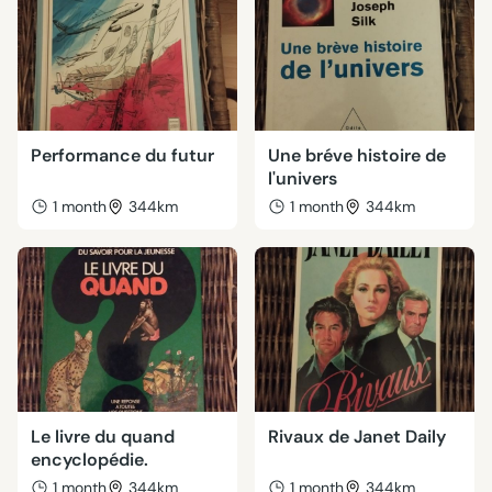
Performance du futur
Une bréve histoire de
l'univers
1 month
344km
1 month
344km
Le livre du quand
Rivaux de Janet Daily
encyclopédie.
1 month
344km
1 month
344km