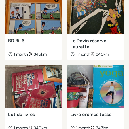
BD Bil 6
Le Devin réservé
Laurette
1 month
345km
1 month
345km
Lot de livres
Livre crèmes tasse
1 month
340km
1 month
347km