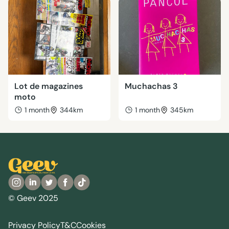
Lot de magazines
Muchachas 3
moto
1 month
344km
1 month
345km
© Geev 2025
Privacy Policy
T&C
Cookies