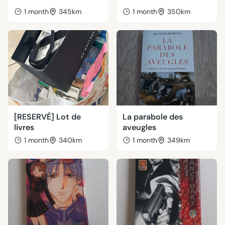
1 month
345km
1 month
350km
[RESERVÉ] Lot de
La parabole des
livres
aveugles
1 month
340km
1 month
349km