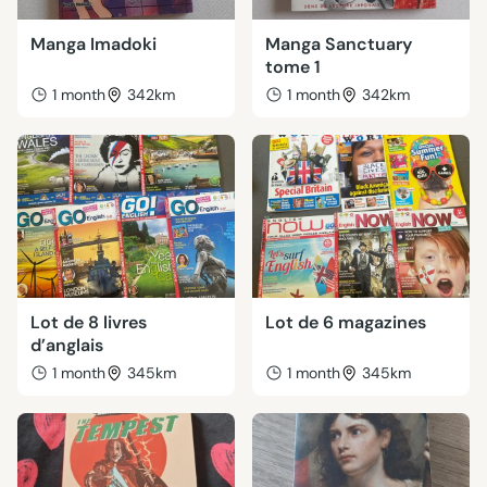
Manga Imadoki
Manga Sanctuary
tome 1
1 month
342km
1 month
342km
Lot de 8 livres
Lot de 6 magazines
d’anglais
1 month
345km
1 month
345km