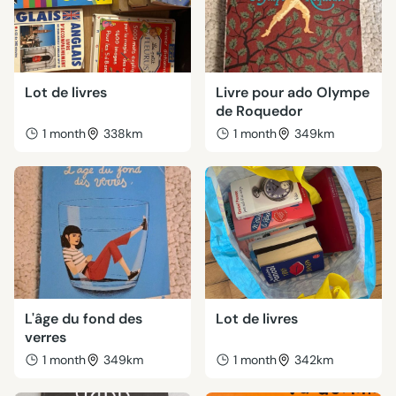
Lot de livres
Livre pour ado Olympe
de Roquedor
1 month
338km
1 month
349km
L'âge du fond des
Lot de livres
verres
1 month
349km
1 month
342km