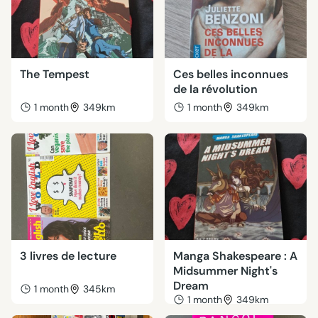
The Tempest
Ces belles inconnues
de la révolution
1 month
349km
1 month
349km
3 livres de lecture
Manga Shakespeare : A
Midsummer Night's
Dream
1 month
345km
1 month
349km