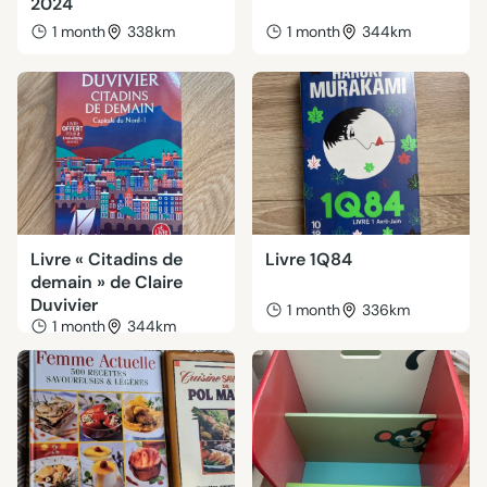
2024
1 month
338km
1 month
344km
Livre « Citadins de
Livre 1Q84
demain » de Claire
Duvivier
1 month
336km
1 month
344km