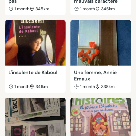
pas
mauvais caractère
1 month
345km
1 month
345km
L'insolente de Kaboul
Une femme, Annie
Ernaux
1 month
341km
1 month
338km