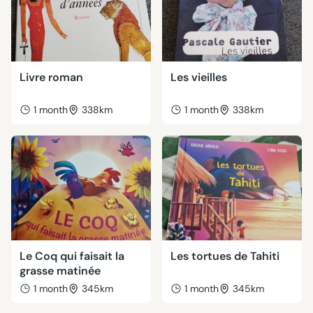
Livre roman
Les vieilles
1 month
338km
1 month
338km
Le Coq qui faisait la
Les tortues de Tahiti
grasse matinée
1 month
345km
1 month
345km