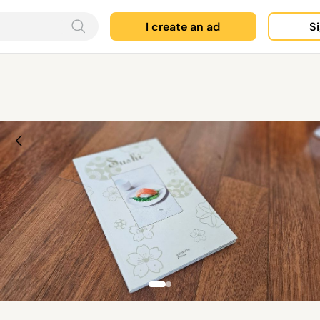
I create an ad
Si