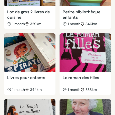
Lot de gros 2 livres de
Petite bibliothèque
cuisine
enfants
1 month
329km
1 month
346km
Livres pour enfants
Le roman des filles
1 month
344km
1 month
338km