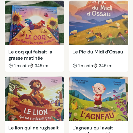
Le coq qui faisait la
Le Pic du Midi d'Ossau
grasse matinée
1 month
345km
1 month
345km
Le lion qui ne rugissait
L'agneau qui avait