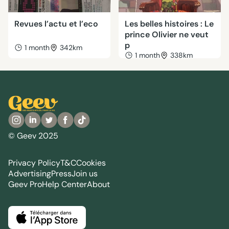
Revues l’actu et l’eco
Les belles histoires : Le
prince Olivier ne veut
p
1 month
342km
1 month
338km
© Geev 2025
Privacy Policy
T&C
Cookies
Advertising
Press
Join us
Geev Pro
Help Center
About