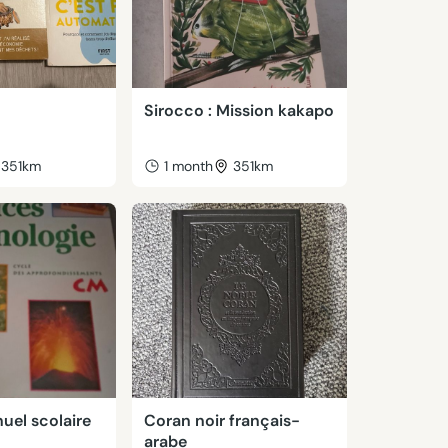
Sirocco : Mission kakapo
351km
1 month
351km
uel scolaire
Coran noir français-
arabe