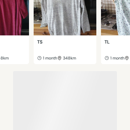
TS
TL
48km
1 month
348km
1 month