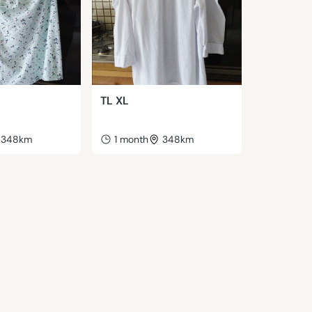
TL XL
348km
1 month
348km