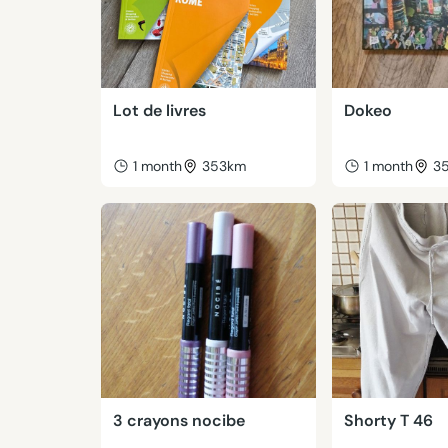
Lot de livres
Dokeo
1 month
353km
1 month
3
3 crayons nocibe
Shorty T 46