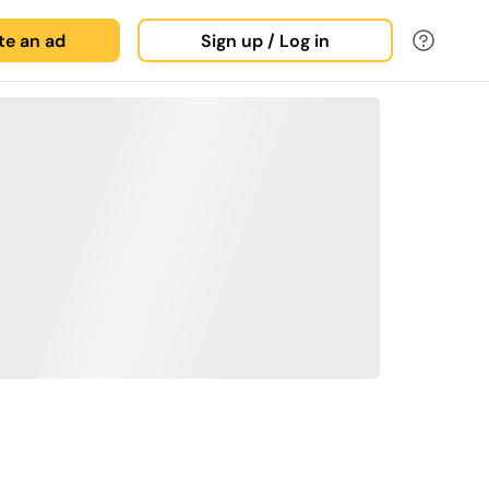
ate an ad
Sign up / Log in