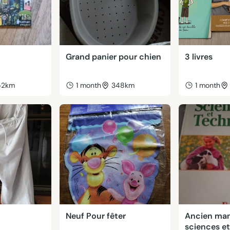
Grand panier pour chien
3 livres
52km
1 month
348km
1 month
Neuf Pour fêter
Ancien man
sciences et