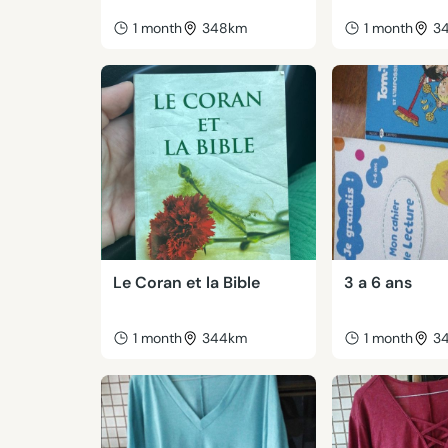
1 month
348km
1 month
3
Le Coran et la Bible
3 a 6 ans
1 month
344km
1 month
3