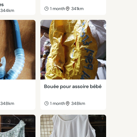
es
1 month
341km
344km
Bouée pour assoire bébé
348km
1 month
348km