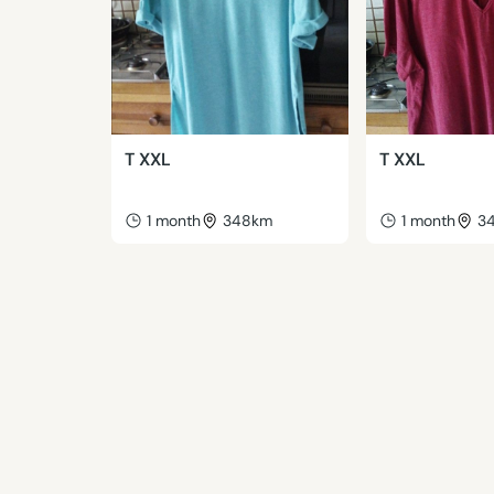
T XXL
T XXL
1 month
348km
1 month
3