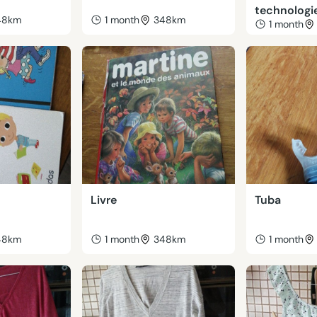
technologi
48km
1 month
348km
1 month
Livre
Tuba
48km
1 month
348km
1 month