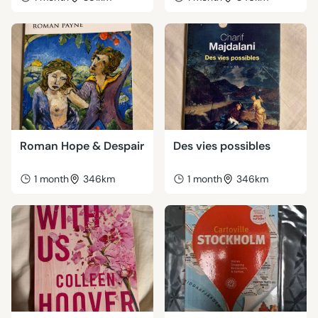
Roman Hope & Despair
Des vies possibles
1 month
346km
1 month
346km