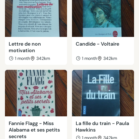
Lettre de non
Candide - Voltaire
motivation
1 month
342km
1 month
342km
Fannie Flagg - Miss
La fille du train - Paula
Alabama et ses petits
Hawkins
secrets
1 month
342km