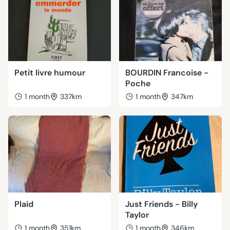
Petit livre humour
BOURDIN Francoise -
Poche
1 month
337km
1 month
347km
Plaid
Just Friends - Billy
Taylor
1 month
351km
1 month
346km