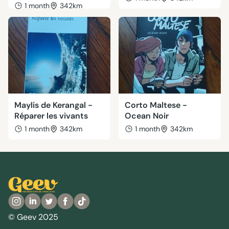
1 month
342km
Maylis de Kerangal -
Corto Maltese -
Réparer les vivants
Ocean Noir
1 month
342km
1 month
342km
© Geev 2025