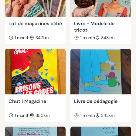
Lot de magazines bébé
Livre - Modele de
tricot
1 month
347km
1 month
343km
Chut ! Magazine
Livre de pédagogie
1 month
350km
1 month
342km