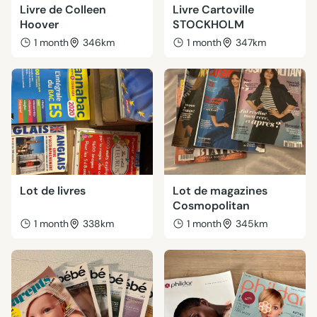
Livre de Colleen
Livre Cartoville
Hoover
STOCKHOLM
1 month
346km
1 month
347km
Lot de livres
Lot de magazines
Cosmopolitan
1 month
338km
1 month
345km