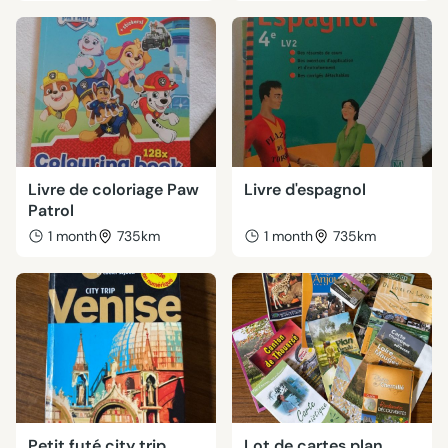
Livre de coloriage Paw
Livre d'espagnol
Patrol
1 month
735km
1 month
735km
Petit futé city trip
Lot de cartes plan