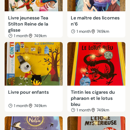
Livre jeunesse Tea
Le maître des licornes
Stilton Reine de la
n’6
glisse
1 month
749km
1 month
749km
Livre pour enfants
Tintin les cigares du
pharaon et le lotus
bleu
1 month
749km
1 month
749km