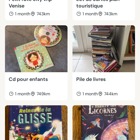
Venise
touristique
1 month
743km
1 month
743km
Cd pour enfants
Pile de livres
1 month
749km
1 month
744km