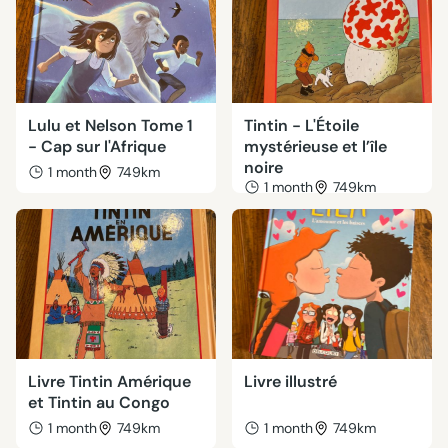
Lulu et Nelson Tome 1
Tintin - L'Étoile
- Cap sur l'Afrique
mystérieuse et l’île
noire
1 month
749km
1 month
749km
Livre Tintin Amérique
Livre illustré
et Tintin au Congo
1 month
749km
1 month
749km