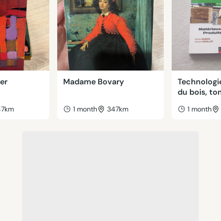
ger
Madame Bovary
Technologi
du bois, to
47km
1 month
347km
1 month