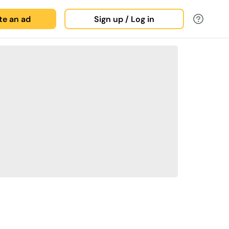
ate an ad
Sign up / Log in