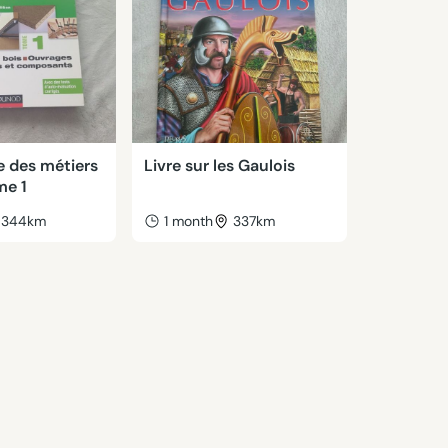
e des métiers
Livre sur les Gaulois
me 1
344km
1 month
337km