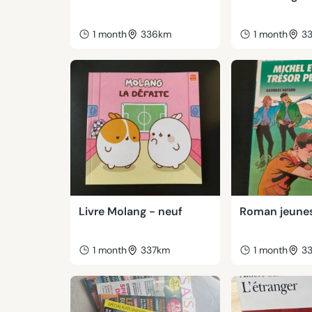
1 month
336km
1 month
3
Livre Molang - neuf
Roman jeune
1 month
337km
1 month
3