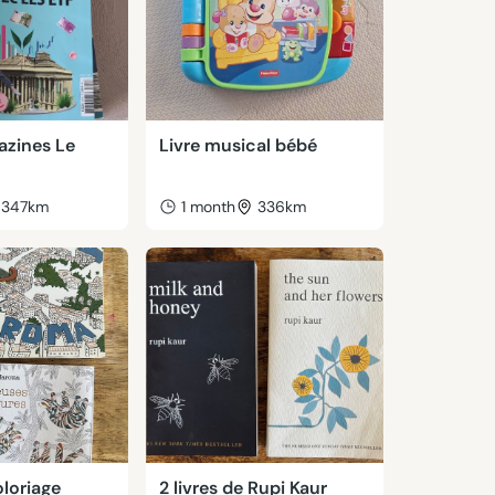
azines Le
Livre musical bébé
347km
1 month
336km
oloriage
2 livres de Rupi Kaur