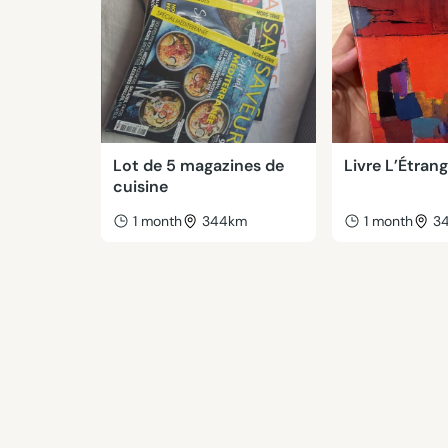
Lot de 5 magazines de
Livre L’Étran
cuisine
1 month
344km
1 month
3