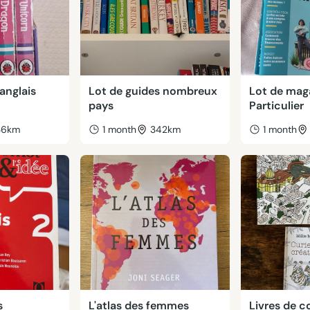
 anglais
Lot de guides nombreux
Lot de mag
pays
Particulier
36km
1 month
342km
1 month
s
L'atlas des femmes
Livres de c