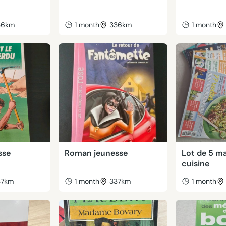
36km
1 month
336km
1 month
sse
Roman jeunesse
Lot de 5 m
cuisine
37km
1 month
337km
1 month