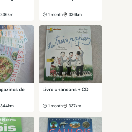
336km
1 month
336km
agazines de
Livre chansons + CD
344km
1 month
337km