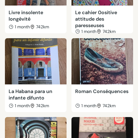
Livre insolente
Le cahier 0ositive
longévité
attitude des
paresseuses
1 month
742km
1 month
742km
La Habana para un
Roman Conséquences
infante difunto
1 month
742km
1 month
742km