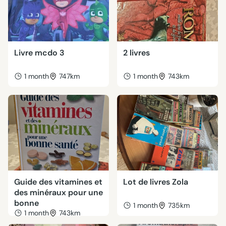
Livre mcdo 3
2 livres
1 month
747km
1 month
743km
Guide des vitamines et
Lot de livres Zola
des minéraux pour une
bonne
1 month
735km
1 month
743km