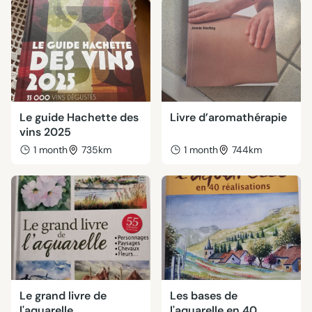
Le guide Hachette des
Livre d’aromathérapie
vins 2025
1 month
735km
1 month
744km
Le grand livre de
Les bases de
l'aquarelle
l'aquarelle en 40