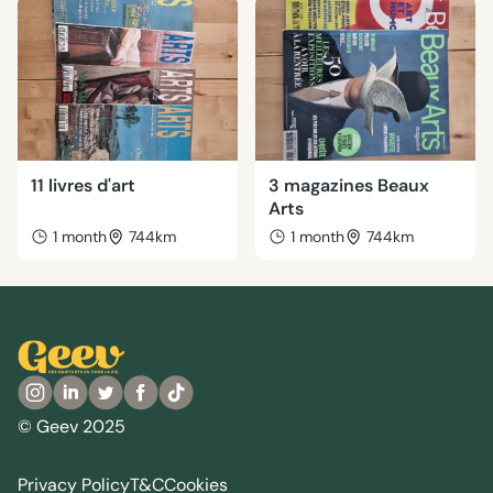
11 livres d'art
3 magazines Beaux
Arts
1 month
744km
1 month
744km
© Geev 2025
Privacy Policy
T&C
Cookies