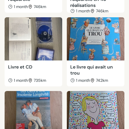
réalisations
1 month
746km
1 month
746km
Livre et CD
Le livre qui avait un
trou
1 month
735km
1 month
742km