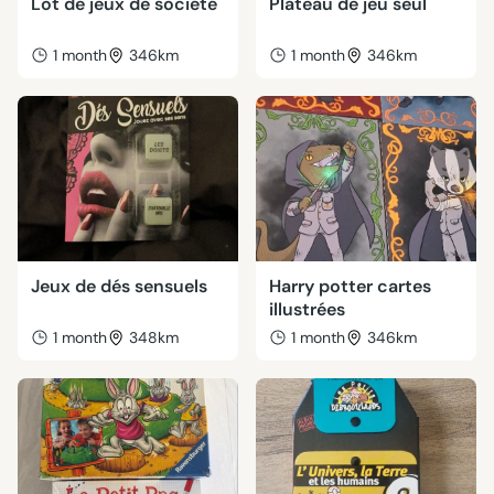
Lot de jeux de société
Plateau de jeu seul
1 month
346km
1 month
346km
Jeux de dés sensuels
Harry potter cartes
illustrées
1 month
348km
1 month
346km