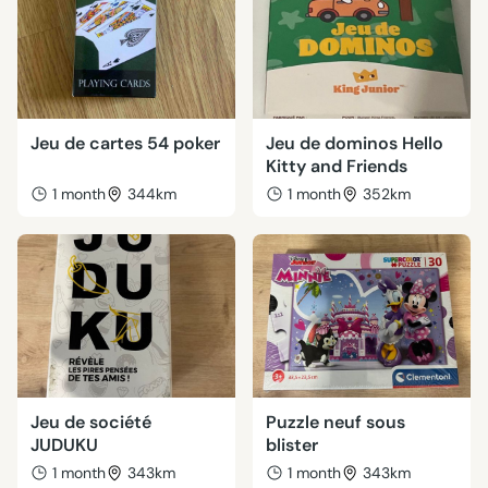
Jeu de cartes 54 poker
Jeu de dominos Hello
Kitty and Friends
1 month
344km
1 month
352km
Jeu de société
Puzzle neuf sous
JUDUKU
blister
1 month
343km
1 month
343km