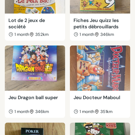
Lot de 2 jeux de
Fiches Jeu quizz les
société
petits débrouillards
1 month
352km
1 month
346km
Jeu Dragon ball super
Jeu Docteur Maboul
1 month
346km
1 month
351km