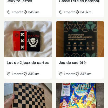
Jeux toilettes
Casse tête en bambou
1 month
349km
1 month
340km
Lot de 2 jeux de cartes
Jeu de société
1 month
349km
1 month
346km