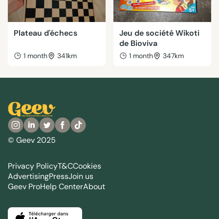
Plateau d'échecs
Jeu de société Wikoti
de Bioviva
1 month
341km
1 month
347km
© Geev 2025
Privacy Policy
T&C
Cookies
Advertising
Press
Join us
Geev Pro
Help Center
About