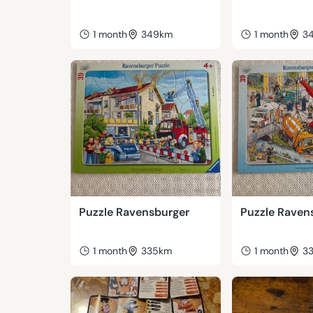
1 month
349km
1 month
3
Puzzle Ravensburger
Puzzle Raven
1 month
335km
1 month
3