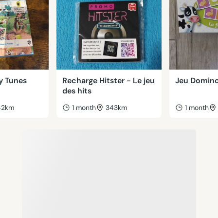
y Tunes
Recharge Hitster - Le jeu
Jeu Domino
des hits
42km
1 month
343km
1 month