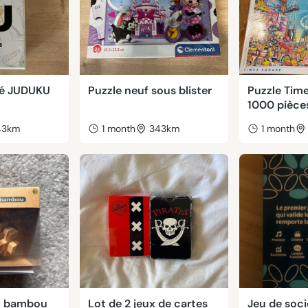
té JUDUKU
Puzzle neuf sous blister
Puzzle Tim
1000 pièce
43km
1 month
343km
1 month
en bambou
Lot de 2 jeux de cartes
Jeu de soci