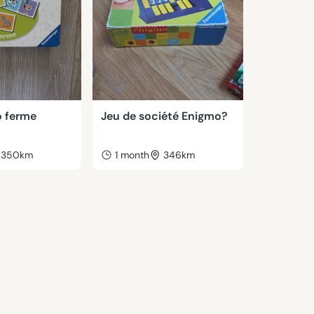
 ferme
Jeu de société Enigmo?
350km
1 month
346km