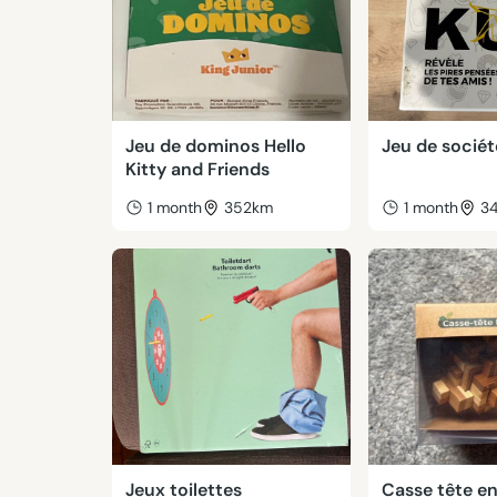
Jeu de dominos Hello
Jeu de socié
Kitty and Friends
1 month
352km
1 month
3
Jeux toilettes
Casse tête 