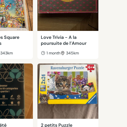
es Square
Love Trivia - A la
s
poursuite de l’Amour
343km
1 month
345km
été
2 petits Puzzle