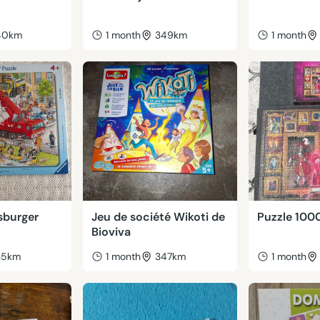
40km
1 month
349km
1 month
sburger
Jeu de société Wikoti de
Puzzle 100
Bioviva
35km
1 month
347km
1 month