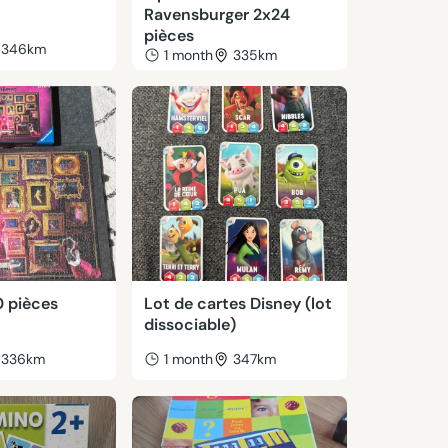
Ravensburger 2x24
pièces
346km
1 month
335km
0 pièces
Lot de cartes Disney (lot
dissociable)
336km
1 month
347km