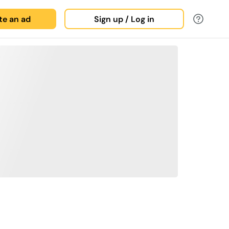
ate an ad
Sign up / Log in