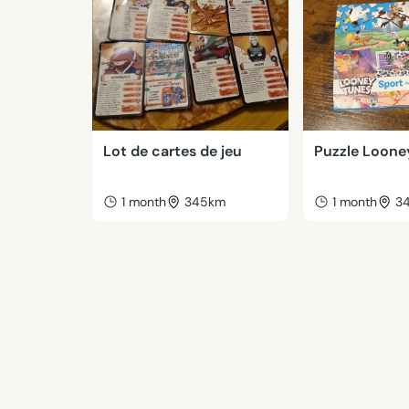
Lot de cartes de jeu
Puzzle Loone
1 month
345km
1 month
3