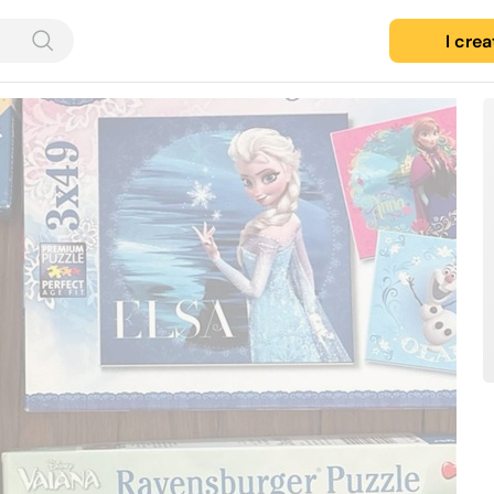
I cre