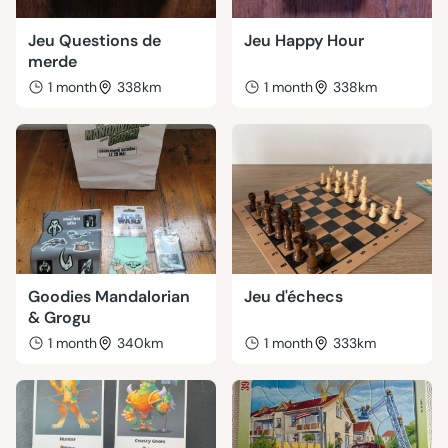
Jeu Questions de
Jeu Happy Hour
merde
1 month
338km
1 month
338km
Goodies Mandalorian
Jeu d'échecs
& Grogu
1 month
340km
1 month
333km