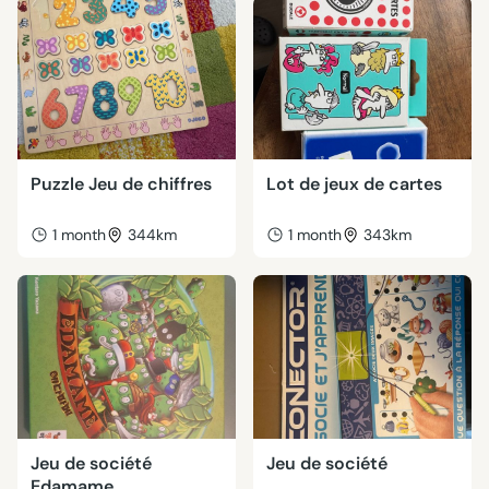
Puzzle Jeu de chiffres
Lot de jeux de cartes
1 month
344km
1 month
343km
Jeu de société
Jeu de société
Edamame