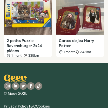
2 petits Puzzle
Cartes de jeu Harry
Ravensburger 2x24
Potter
pièces
1 month
343km
1 month
335km
© Geev 2025
Privacy Policy
T&C
Cookies