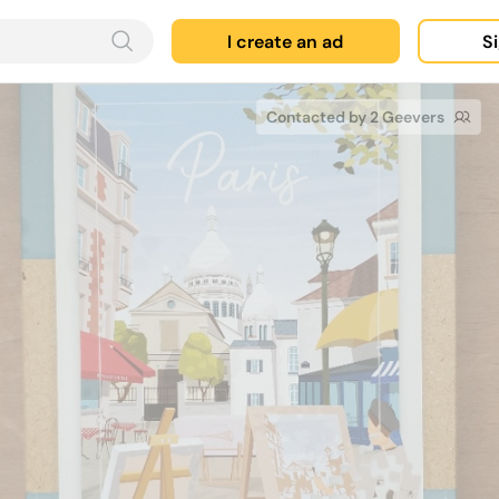
I create an ad
Si
Contacted by 2 Geevers