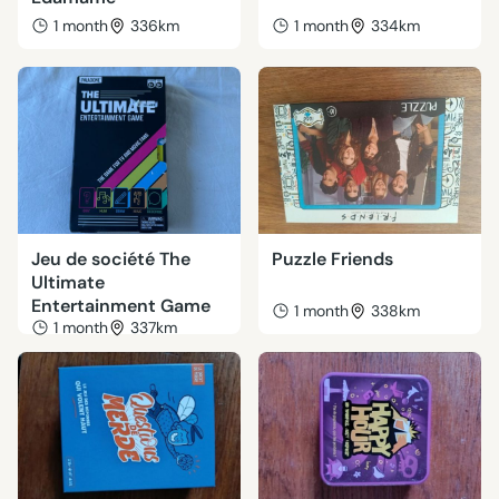
1 month
336km
1 month
334km
Jeu de société The
Puzzle Friends
Ultimate
Entertainment Game
1 month
338km
1 month
337km