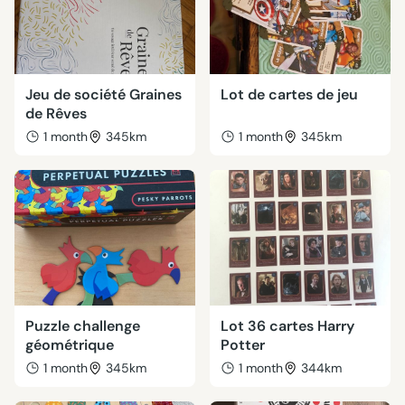
Jeu de société Graines
Lot de cartes de jeu
de Rêves
1 month
345km
1 month
345km
Puzzle challenge
Lot 36 cartes Harry
géométrique
Potter
1 month
345km
1 month
344km