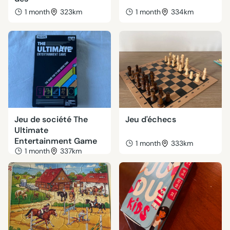
1 month
323km
1 month
334km
Jeu de société The
Jeu d'échecs
Ultimate
Entertainment Game
1 month
333km
1 month
337km