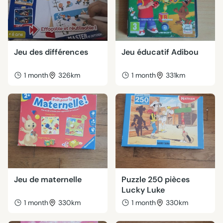
Jeu des différences
Jeu éducatif Adibou
1 month
326km
1 month
331km
Jeu de maternelle
Puzzle 250 pièces
Lucky Luke
1 month
330km
1 month
330km