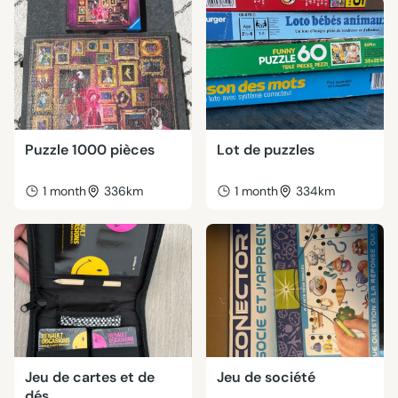
Puzzle 1000 pièces
Lot de puzzles
1 month
336km
1 month
334km
Jeu de cartes et de
Jeu de société
dés