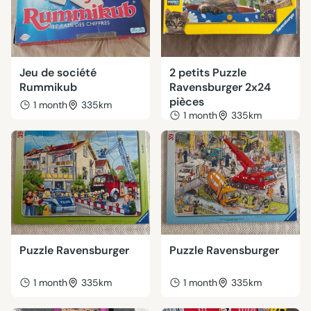
Jeu de société
2 petits Puzzle
Rummikub
Ravensburger 2x24
pièces
1 month
335km
1 month
335km
Puzzle Ravensburger
Puzzle Ravensburger
1 month
335km
1 month
335km