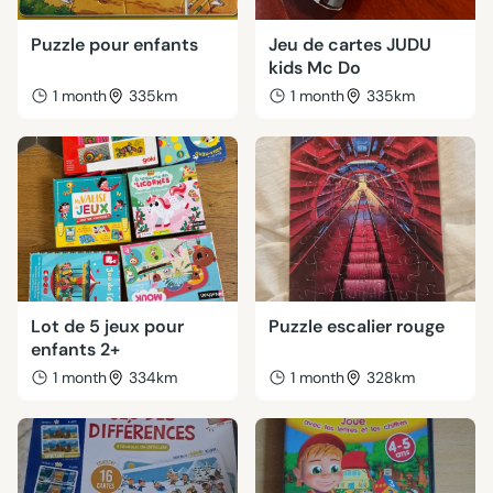
Puzzle pour enfants
Jeu de cartes JUDU
kids Mc Do
1 month
335km
1 month
335km
Lot de 5 jeux pour
Puzzle escalier rouge
enfants 2+
1 month
334km
1 month
328km