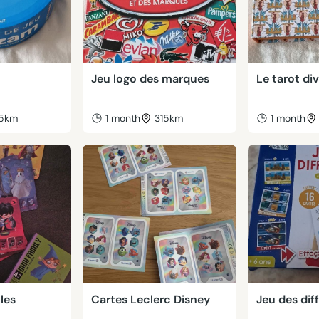
Jeu logo des marques
Le tarot di
15km
1 month
315km
1 month
lles
Cartes Leclerc Disney
Jeu des dif