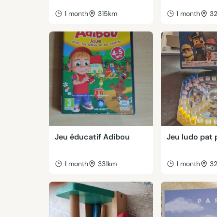
1 month
315km
1 month
3
Jeu éducatif Adibou
Jeu ludo pat 
1 month
331km
1 month
3