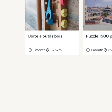
Boîte à outils bois
Puzzle 1500 p
1 month
325km
1 month
3