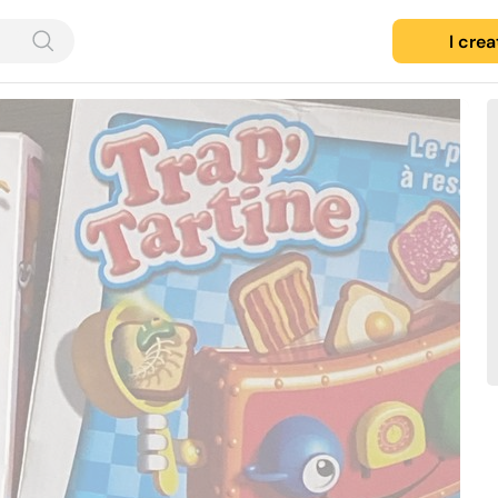
I cre