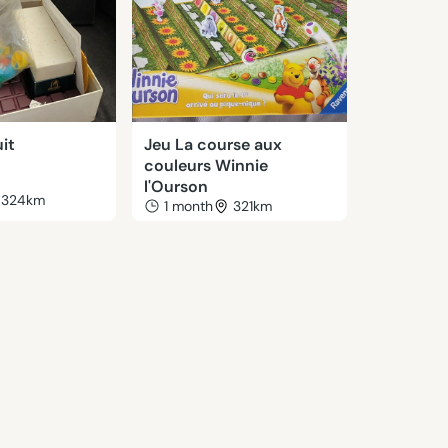
uit
Jeu La course aux
couleurs Winnie
l'Ourson
324km
1 month
321km