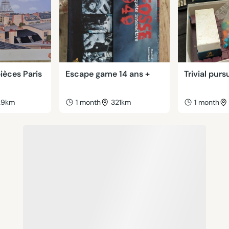
ièces Paris
Escape game 14 ans +
Trivial purs
29km
1 month
321km
1 month