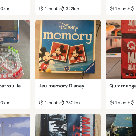
20km
1 month
322km
1 month
patrouille
Jeu memory Disney
Quiz mang
20km
1 month
330km
1 month