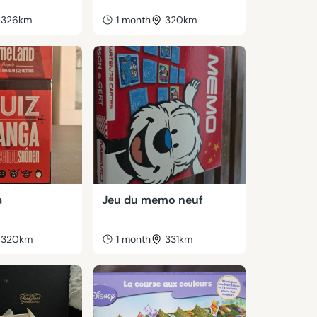
326km
1 month
320km
a
Jeu du memo neuf
320km
1 month
331km