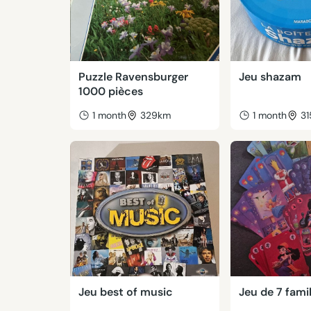
Puzzle Ravensburger
Jeu shazam
1000 pièces
1 month
329km
1 month
3
Jeu best of music
Jeu de 7 fami