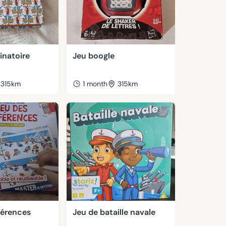
vinatoire
Jeu boogle
315km
1 month
315km
férences
Jeu de bataille navale