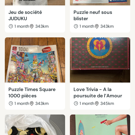
Jeu de société
Puzzle neuf sous
JUDUKU
blister
1 month
343km
1 month
343km
Puzzle Times Square
Love Trivia - A la
1000 pièces
poursuite de l’Amour
1 month
343km
1 month
345km