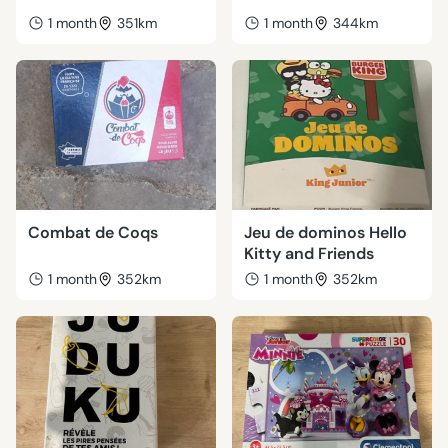
1 month
351km
1 month
344km
Combat de Coqs
Jeu de dominos Hello
Kitty and Friends
1 month
352km
1 month
352km