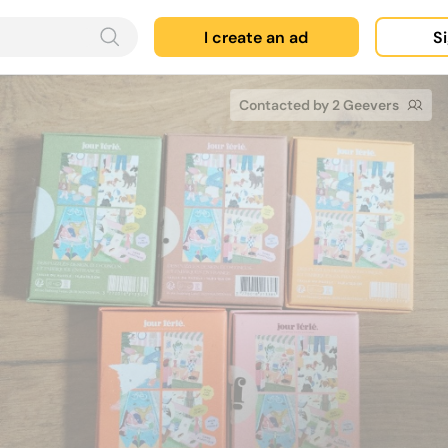
I create an ad
Si
Contacted by 2 Geevers