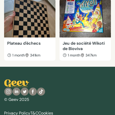
Plateau d'échecs
Jeu de société Wikoti
de Bioviva
1 month
341km
1 month
347km
© Geev 2025
Privacy Policy
T&C
Cookies