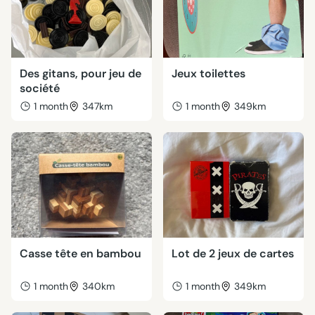
Des gitans, pour jeu de
Jeux toilettes
société
1 month
347km
1 month
349km
Casse tête en bambou
Lot de 2 jeux de cartes
1 month
340km
1 month
349km