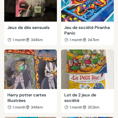
Jeux de dés sensuels
Jeu de société Piranha
Panic
1 month
348km
1 month
347km
Harry potter cartes
Lot de 2 jeux de
illustrées
société
1 month
346km
1 month
352km