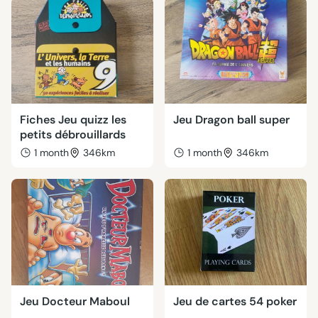
Fiches Jeu quizz les
Jeu Dragon ball super
petits débrouillards
1 month
346km
1 month
346km
Jeu Docteur Maboul
Jeu de cartes 54 poker