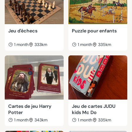
Jeu d'échecs
Puzzle pour enfants
1 month
333km
1 month
335km
Cartes de jeu Harry
Jeu de cartes JUDU
Potter
kids Mc Do
1 month
343km
1 month
335km