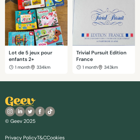
Lot de 5 jeux pour
Trivial Pursuit Edition
enfants 2+
France
1 month
334km
1 month
343km
© Geev 2025
Privacy Policy
T&C
Cookies