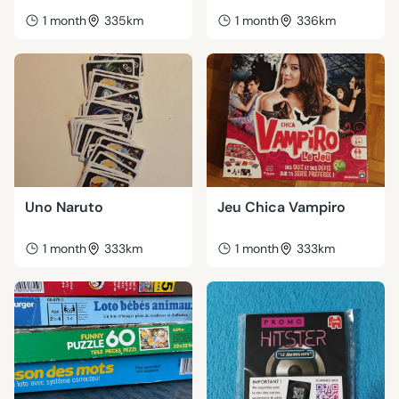
1 month
335km
1 month
336km
Uno Naruto
Jeu Chica Vampiro
1 month
333km
1 month
333km