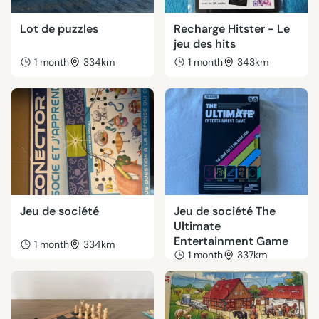
Lot de puzzles
Recharge Hitster - Le
jeu des hits
1 month
334km
1 month
343km
Jeu de société
Jeu de société The
Ultimate
Entertainment Game
1 month
334km
1 month
337km