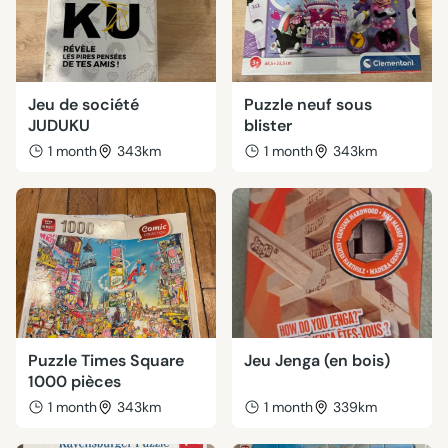
Jeu de société
Puzzle neuf sous
JUDUKU
blister
1 month
343km
1 month
343km
Puzzle Times Square
Jeu Jenga (en bois)
1000 pièces
1 month
343km
1 month
339km