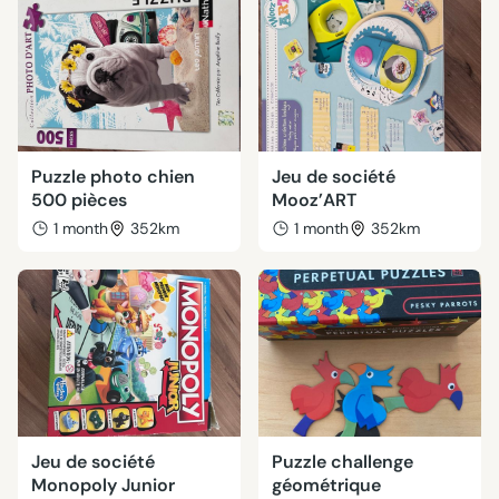
Puzzle photo chien
Jeu de société
500 pièces
Mooz’ART
1 month
352km
1 month
352km
Jeu de société
Puzzle challenge
Monopoly Junior
géométrique