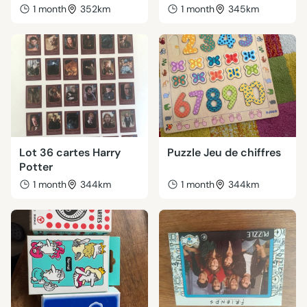
1 month
352km
1 month
345km
Lot 36 cartes Harry
Puzzle Jeu de chiffres
Potter
1 month
344km
1 month
344km