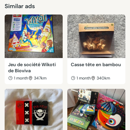
Similar ads
Jeu de société Wikoti
Casse tête en bambou
de Bioviva
1 month
347km
1 month
340km