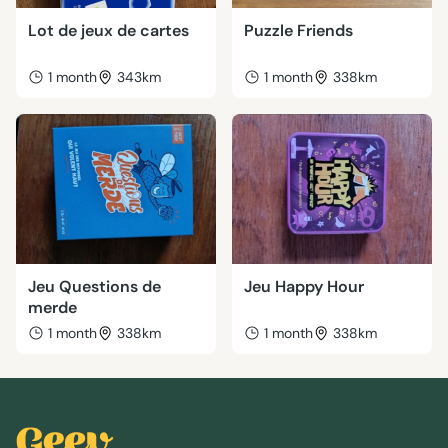
Lot de jeux de cartes
Puzzle Friends
1 month
343km
1 month
338km
Jeu Questions de
Jeu Happy Hour
merde
1 month
338km
1 month
338km