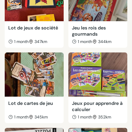
Lot de jeux de société
Jeu les rois des
gourmands
1 month
347km
1 month
344km
Lot de cartes de jeu
Jeux pour apprendre à
calculer
1 month
345km
1 month
352km