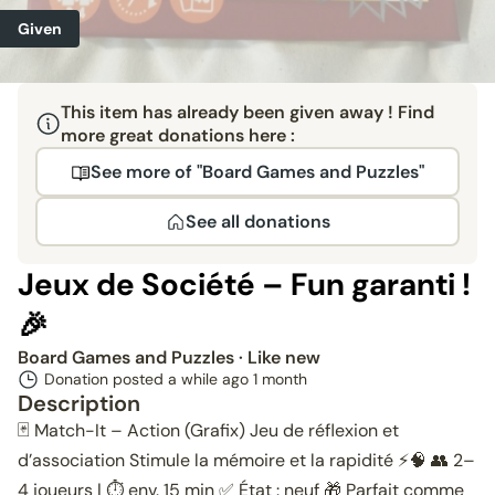
Given
This item has already been given away ! Find
more great donations here :
See more of "Board Games and Puzzles"
See all donations
Jeux de Société – Fun garanti !
🎉
Board Games and Puzzles
· Like new
Donation posted a while ago
1 month
Description
🃏 Match-It – Action (Grafix) Jeu de réflexion et
d’association Stimule la mémoire et la rapidité ⚡🧠 👥 2–
4 joueurs | ⏱️ env. 15 min ✅ État : neuf 🎁 Parfait comme