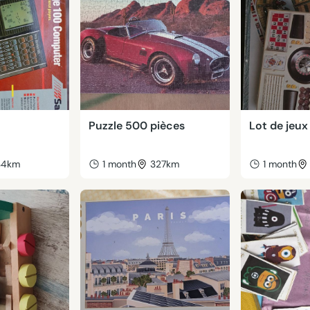
Puzzle 500 pièces
Lot de jeux
34km
1 month
327km
1 month