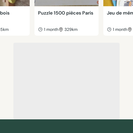
 bois
Puzzle 1500 pièces Paris
Jeu de mém
25km
1 month
329km
1 month