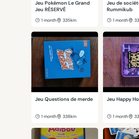
Jeu Pokémon Le Grand
Jeu de sociét
Jeu RÉSERVÉ
Rummikub
1 month
335km
1 month
3
Jeu Questions de merde
Jeu Happy Ho
1 month
338km
1 month
3