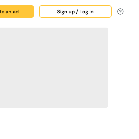
ate an ad
Sign up / Log in