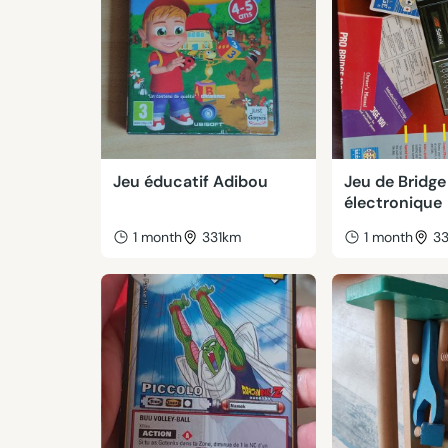
Jeu éducatif Adibou
Jeu de Bridge
électronique
1 month
331km
1 month
3