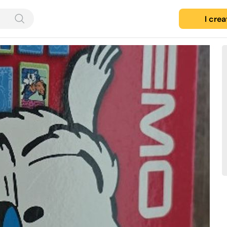
I cre