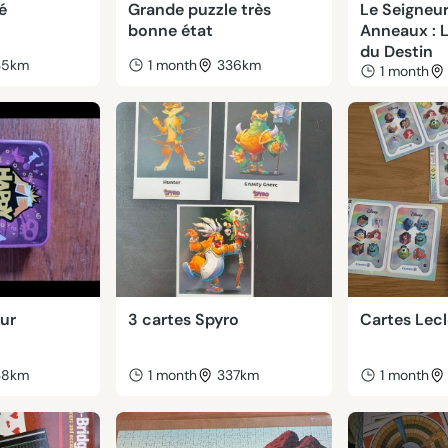
é
Grande puzzle très
Le Seigneur
bonne état
Anneaux : 
du Destin
35km
1 month
336km
1 month
ur
3 cartes Spyro
Cartes Lecl
38km
1 month
337km
1 month