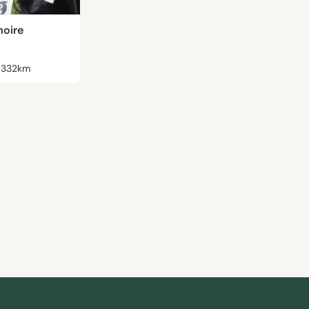
oire
332km