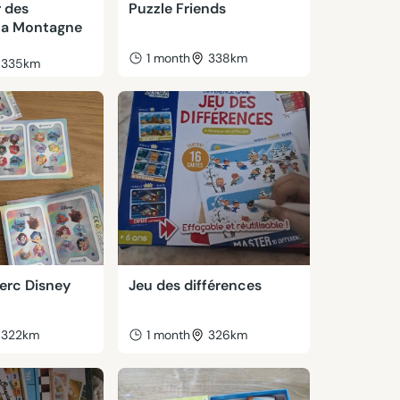
 des
Puzzle Friends
La Montagne
1 month
338km
335km
erc Disney
Jeu des différences
322km
1 month
326km