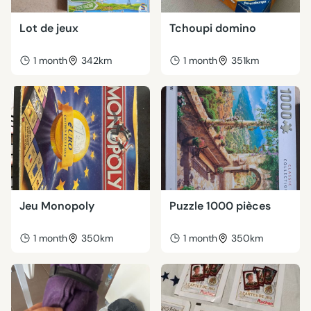
Lot de jeux
Tchoupi domino
1 month
342km
1 month
351km
Jeu Monopoly
Puzzle 1000 pièces
1 month
350km
1 month
350km