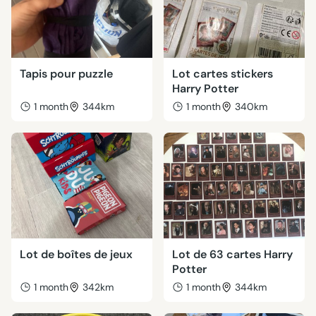
Tapis pour puzzle
Lot cartes stickers
Harry Potter
1 month
344km
1 month
340km
Lot de boîtes de jeux
Lot de 63 cartes Harry
Potter
1 month
342km
1 month
344km