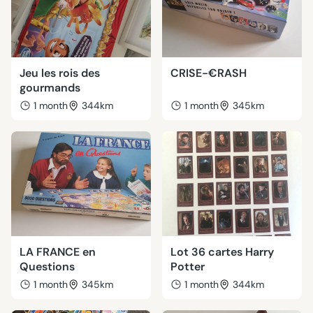
Jeu les rois des
CRISE-€RASH
gourmands
1 month
344km
1 month
345km
LA FRANCE en
Lot 36 cartes Harry
Questions
Potter
1 month
345km
1 month
344km