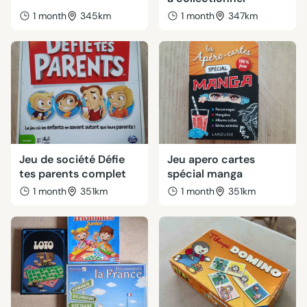
1 month
345km
1 month
347km
Jeu de société Défie
Jeu apero cartes
tes parents complet
spécial manga
1 month
351km
1 month
351km