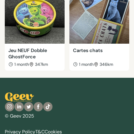
Jeu NEUF Dobble
Cartes chats
GhostForce
1 month
347km
1 month
346km
© Geev 2025
Privacy Policy
T&C
Cookies