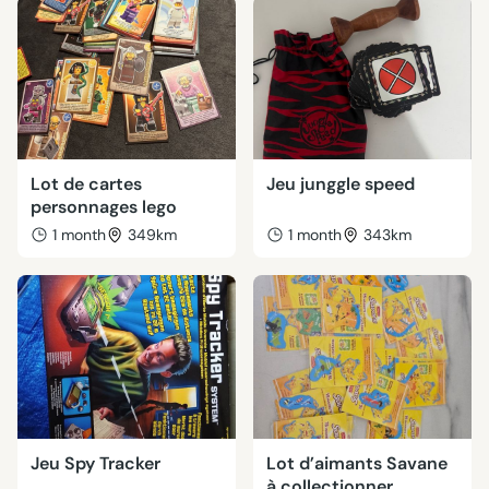
Lot de cartes
Jeu junggle speed
personnages lego
1 month
349km
1 month
343km
Jeu Spy Tracker
Lot d’aimants Savane
à collectionner