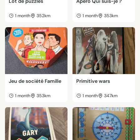
Lot de puzzles
Apéro Qui suis-je ?
1 month
352km
1 month
353km
Jeu de société Famille
Primitive wars
1 month
353km
1 month
347km