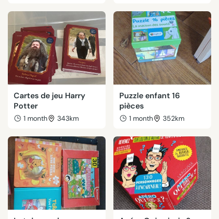
Cartes de jeu Harry
Puzzle enfant 16
Potter
pièces
1 month
343km
1 month
352km