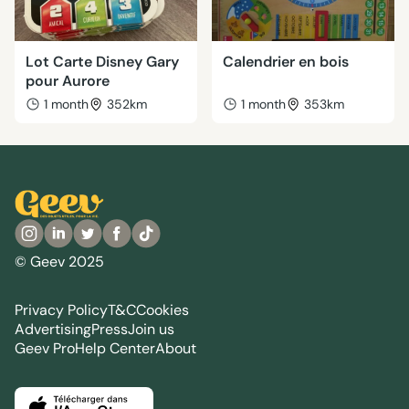
Lot Carte Disney Gary
Calendrier en bois
pour Aurore
1 month
352km
1 month
353km
© Geev 2025
Privacy Policy
T&C
Cookies
Advertising
Press
Join us
Geev Pro
Help Center
About