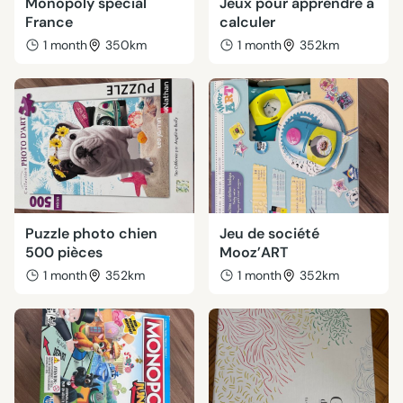
Monopoly spécial
Jeux pour apprendre à
France
calculer
1 month
350km
1 month
352km
Puzzle photo chien
Jeu de société
500 pièces
Mooz’ART
1 month
352km
1 month
352km