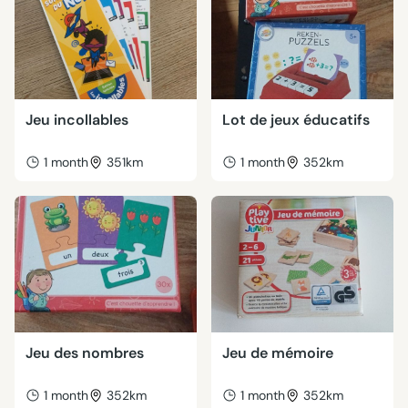
Jeu incollables
Lot de jeux éducatifs
1 month
351km
1 month
352km
Jeu des nombres
Jeu de mémoire
1 month
352km
1 month
352km