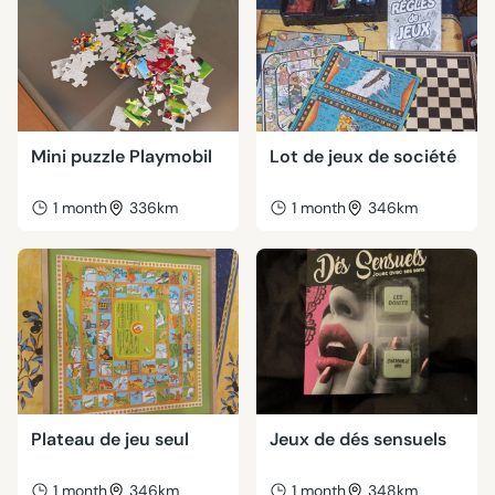
Mini puzzle Playmobil
Lot de jeux de société
1 month
336km
1 month
346km
Plateau de jeu seul
Jeux de dés sensuels
1 month
346km
1 month
348km