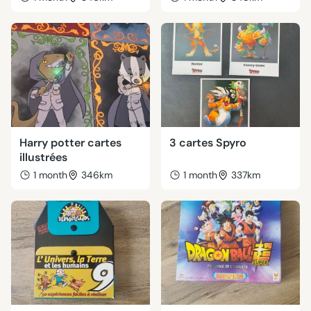
Harry potter cartes
3 cartes Spyro
illustrées
1 month
346km
1 month
337km