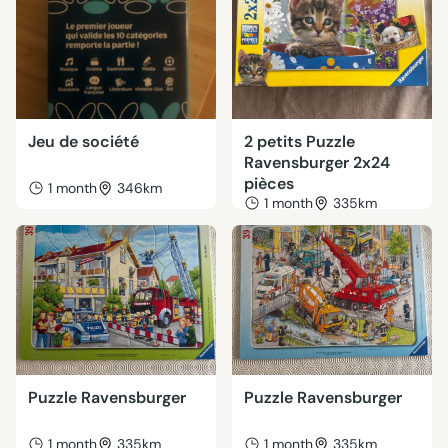
Jeu de société
2 petits Puzzle
Ravensburger 2x24
pièces
1 month
346km
1 month
335km
Puzzle Ravensburger
Puzzle Ravensburger
1 month
335km
1 month
335km