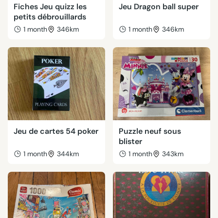
Fiches Jeu quizz les
Jeu Dragon ball super
petits débrouillards
1 month
346km
1 month
346km
Jeu de cartes 54 poker
Puzzle neuf sous
blister
1 month
344km
1 month
343km