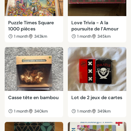
Puzzle Times Square
Love Trivia - A la
1000 pièces
poursuite de l’Amour
1 month
343km
1 month
345km
Casse tête en bambou
Lot de 2 jeux de cartes
1 month
340km
1 month
349km