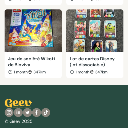
Jeu de société Wikoti
Lot de cartes Disney
de Bioviva
(lot dissociable)
1 month
347km
1 month
347km
© Geev 2025