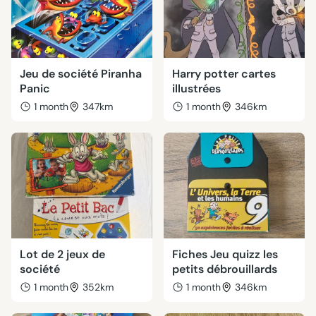
Jeu de société Piranha
Harry potter cartes
Panic
illustrées
1 month
347km
1 month
346km
Lot de 2 jeux de
Fiches Jeu quizz les
société
petits débrouillards
1 month
352km
1 month
346km