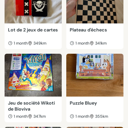
Lot de 2 jeux de cartes
Plateau d'échecs
1 month
349km
1 month
341km
Jeu de société Wikoti
Puzzle Bluey
de Bioviva
1 month
347km
1 month
355km