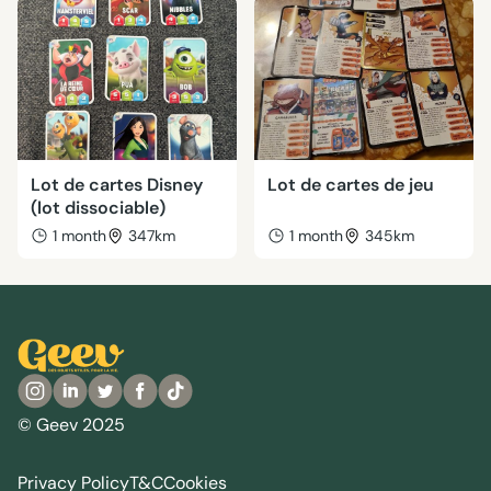
Lot de cartes Disney
Lot de cartes de jeu
(lot dissociable)
1 month
347km
1 month
345km
© Geev 2025
Privacy Policy
T&C
Cookies