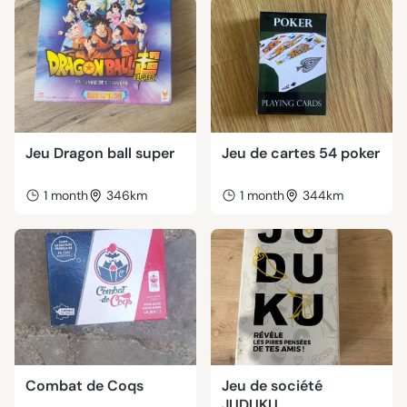
Jeu Dragon ball super
Jeu de cartes 54 poker
1 month
346km
1 month
344km
Combat de Coqs
Jeu de société
JUDUKU