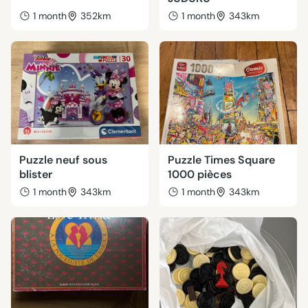
1 month
352km
1 month
343km
Puzzle neuf sous
Puzzle Times Square
blister
1000 pièces
1 month
343km
1 month
343km