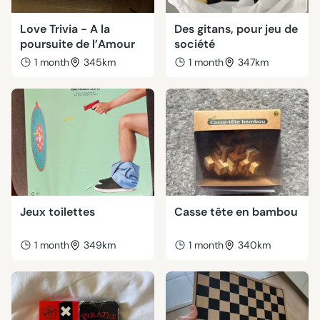
Love Trivia - A la
Des gitans, pour jeu de
poursuite de l’Amour
société
1 month
345km
1 month
347km
Jeux toilettes
Casse tête en bambou
1 month
349km
1 month
340km