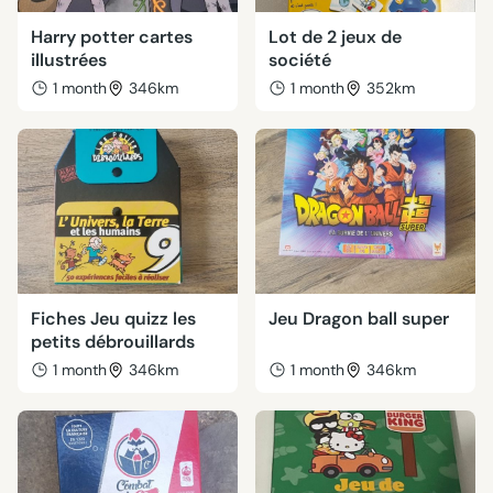
Harry potter cartes
Lot de 2 jeux de
illustrées
société
1 month
346km
1 month
352km
Fiches Jeu quizz les
Jeu Dragon ball super
petits débrouillards
1 month
346km
1 month
346km