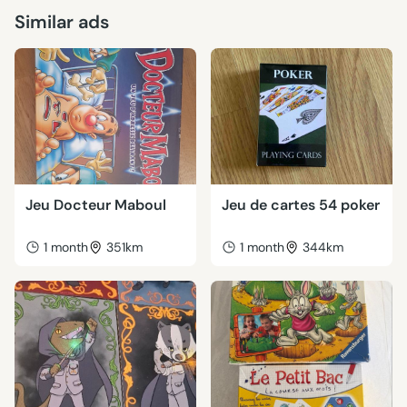
Similar ads
Jeu Docteur Maboul
Jeu de cartes 54 poker
1 month
351km
1 month
344km