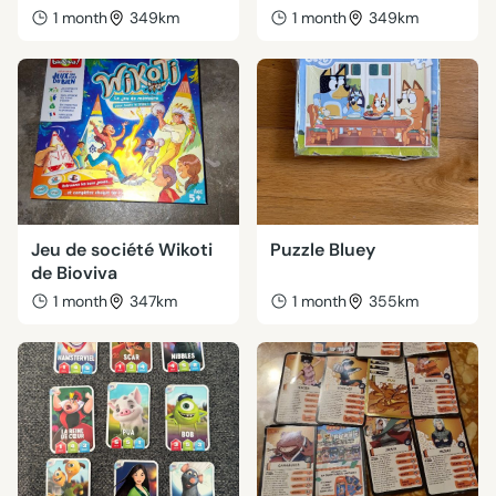
1 month
349km
1 month
349km
Jeu de société Wikoti
Puzzle Bluey
de Bioviva
1 month
347km
1 month
355km