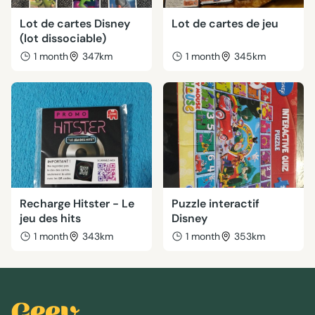
Lot de cartes Disney
Lot de cartes de jeu
(lot dissociable)
1 month
347km
1 month
345km
Recharge Hitster - Le
Puzzle interactif
jeu des hits
Disney
1 month
343km
1 month
353km