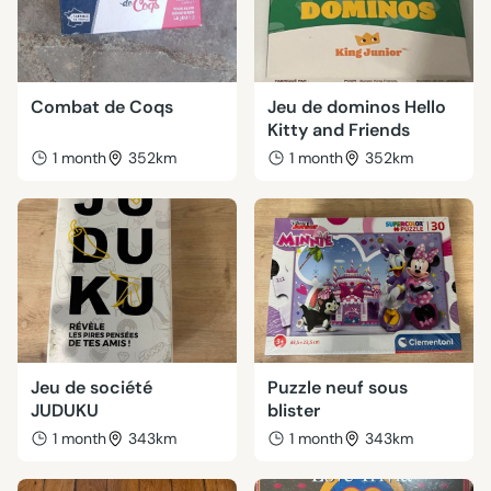
Combat de Coqs
Jeu de dominos Hello
Kitty and Friends
1 month
352km
1 month
352km
Jeu de société
Puzzle neuf sous
JUDUKU
blister
1 month
343km
1 month
343km