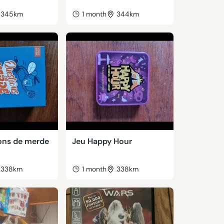
345km
1 month
344km
ons de merde
Jeu Happy Hour
338km
1 month
338km