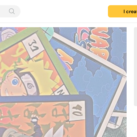
I cre