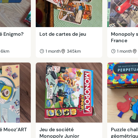
té Enigmo?
Lot de cartes de jeu
Monopoly s
France
46km
1 month
345km
1 month
té Mooz’ART
Jeu de société
Puzzle chal
Monopoly Junior
géométriq