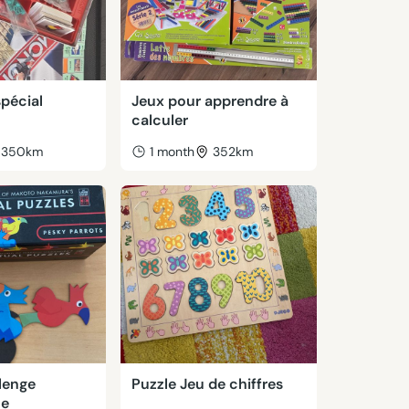
pécial
Jeux pour apprendre à
calculer
350km
1 month
352km
lenge
Puzzle Jeu de chiffres
ue