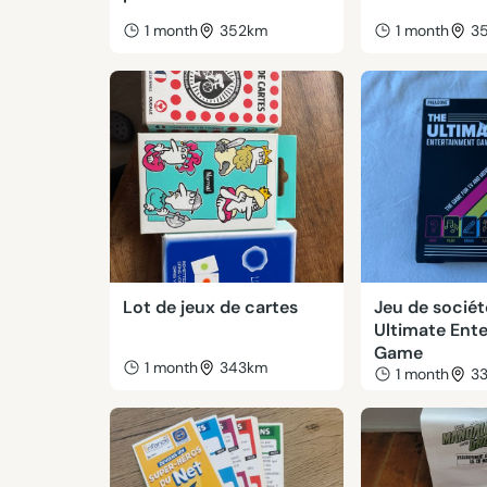
1 month
352km
1 month
3
Lot de jeux de cartes
Jeu de sociét
Ultimate Ent
Game
1 month
343km
1 month
3