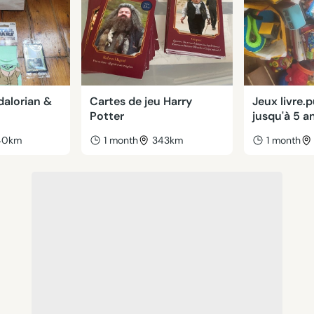
alorian &
Cartes de jeu Harry
Jeux livre.
Potter
jusqu'à 5 a
40km
1 month
343km
1 month