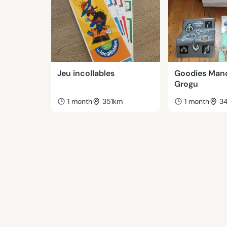
Jeu incollables
Goodies Mand
Grogu
1 month
351km
1 month
3