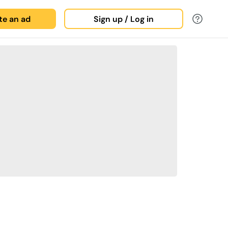
ate an ad
Sign up / Log in