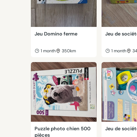
Jeu Domino ferme
Jeu de socié
1 month
350km
1 month
3
Puzzle photo chien 500
Jeu de socié
pièces