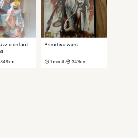
puzzle.enfant
Primitive wars
ns
348km
1 month
347km