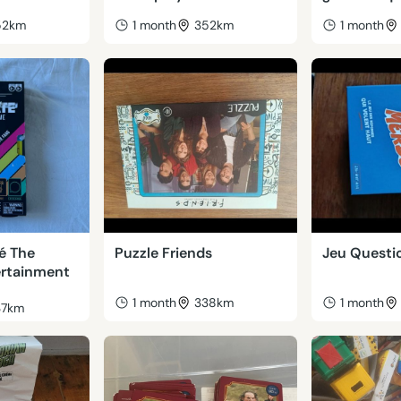
52km
1 month
352km
1 month
é The
Puzzle Friends
Jeu Questi
ertainment
1 month
338km
1 month
37km