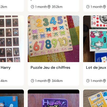
52km
1 month
352km
1 month
 Harry
Puzzle Jeu de chiffres
Lot de jeux
44km
1 month
344km
1 month