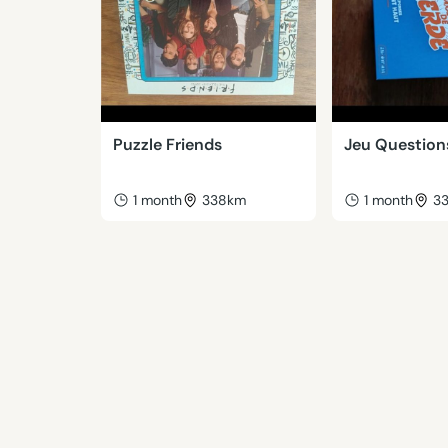
Puzzle Friends
Jeu Question
1 month
338km
1 month
3