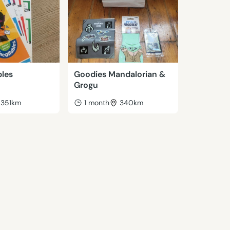
bles
Goodies Mandalorian &
Grogu
351km
1 month
340km