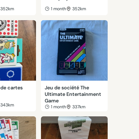
352km
1 month
352km
 de cartes
Jeu de société The
Ultimate Entertainment
Game
343km
1 month
337km