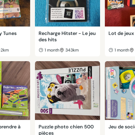
y Tunes
Recharge Hitster - Le jeu
Lot de jeux
des hits
42km
1 month
343km
1 month
prendre à
Puzzle photo chien 500
Jeu de soc
pièces