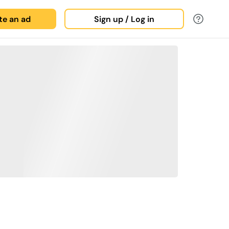
ate an ad
Sign up / Log in