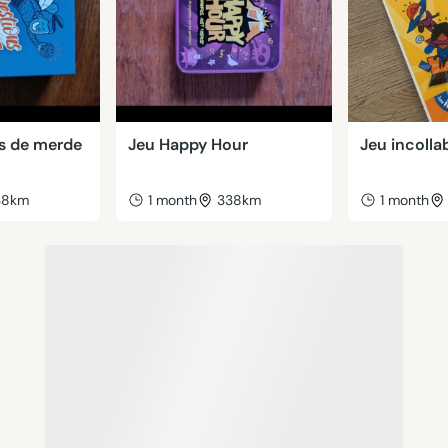
s de merde
Jeu Happy Hour
Jeu incolla
38km
1 month
338km
1 month