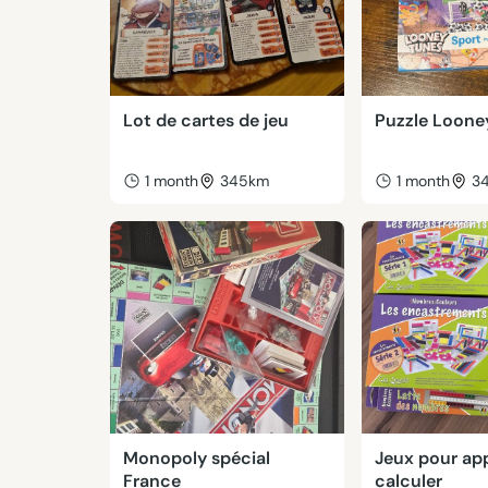
Lot de cartes de jeu
Puzzle Loone
1 month
345km
1 month
3
Monopoly spécial
Jeux pour ap
France
calculer