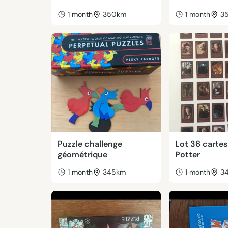
1 month
350km
1 month
3
Puzzle challenge
Lot 36 cartes
géométrique
Potter
1 month
345km
1 month
3