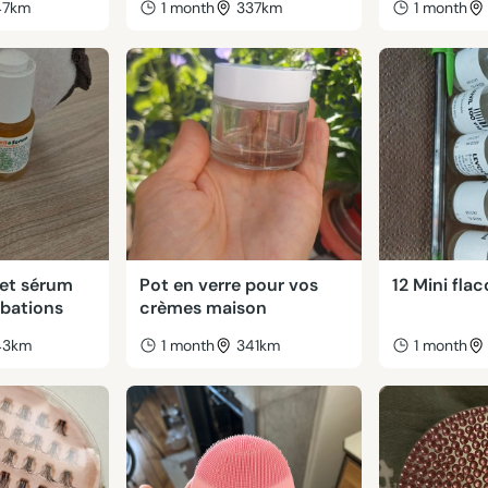
47km
1 month
337km
1 month
 et sérum
Pot en verre pour vos
12 Mini fla
libations
crèmes maison
43km
1 month
341km
1 month