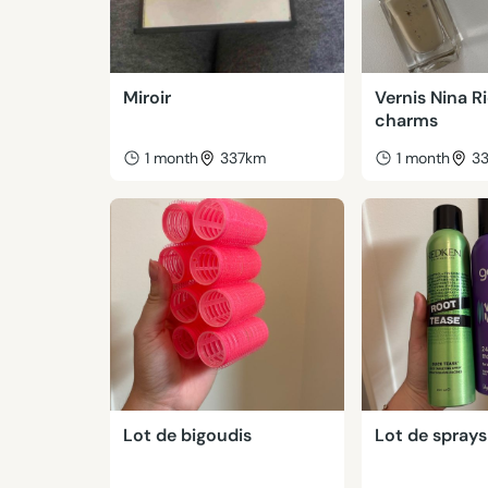
Miroir
Vernis Nina Ri
charms
1 month
337km
1 month
3
Lot de bigoudis
Lot de sprays