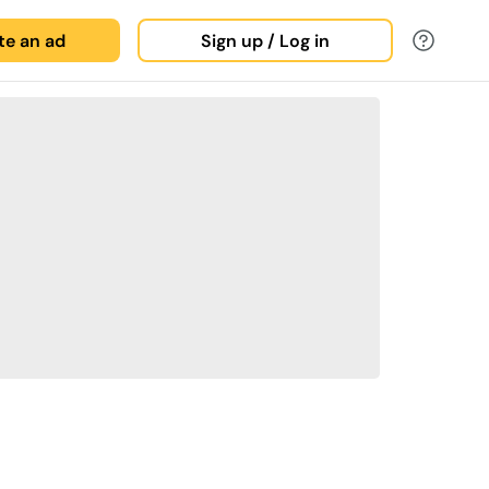
ate an ad
Sign up / Log in