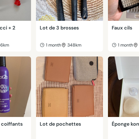
cci + 2
Lot de 3 brosses
Faux cils
36km
1 month
348km
1 month
 coiffants
Lot de pochettes
Éponge kon