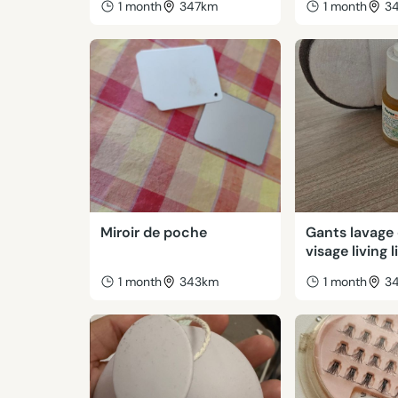
1 month
347km
1 month
3
Miroir de poche
Gants lavage
visage living 
1 month
343km
1 month
3