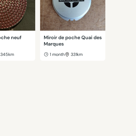
oche neuf
Miroir de poche Quai des
Marques
345km
1 month
331km