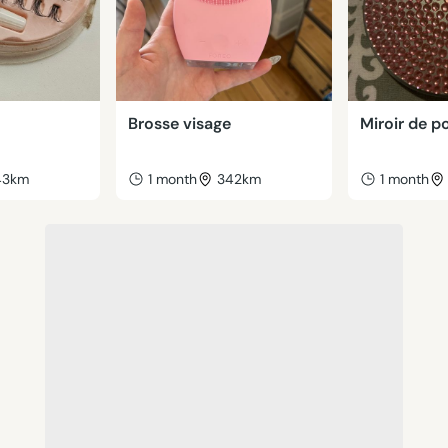
Brosse visage
Miroir de p
43km
1 month
342km
1 month