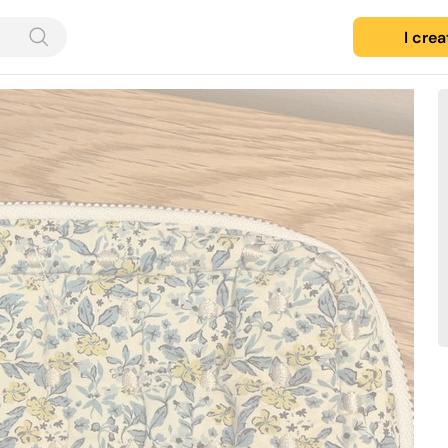
I cre