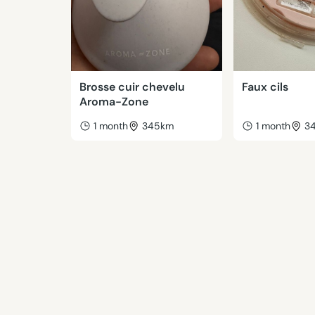
Brosse cuir chevelu
Faux cils
Aroma-Zone
1 month
345km
1 month
3