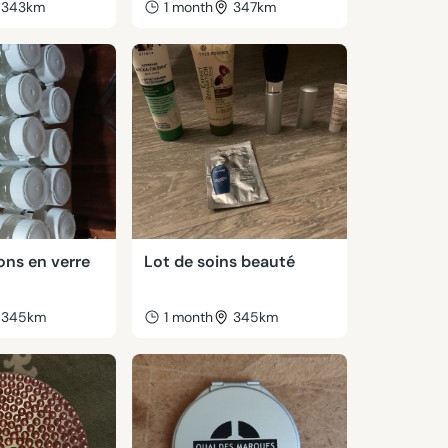
343km
1 month
347km
cons en verre
Lot de soins beauté
345km
1 month
345km