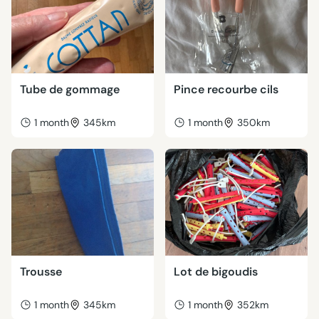
Tube de gommage
Pince recourbe cils
1 month
345km
1 month
350km
Trousse
Lot de bigoudis
1 month
345km
1 month
352km