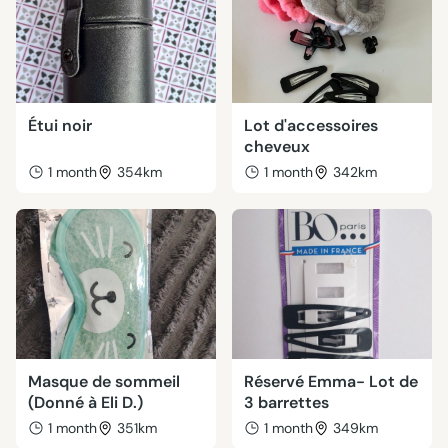
Étui noir
Lot d'accessoires
cheveux
1 month
354km
1 month
342km
Masque de sommeil
Réservé Emma- Lot de
(Donné à Eli D.)
3 barrettes
1 month
351km
1 month
349km