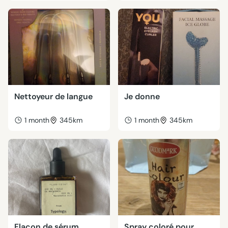
Nettoyeur de langue
Je donne
1 month
345km
1 month
345km
Flacon de sérum
Spray coloré pour