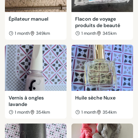
Épilateur manuel
Flacon de voyage
produits de beauté
1 month
349km
1 month
345km
Vernis à ongles
Huile sèche Nuxe
lavande
1 month
354km
1 month
354km