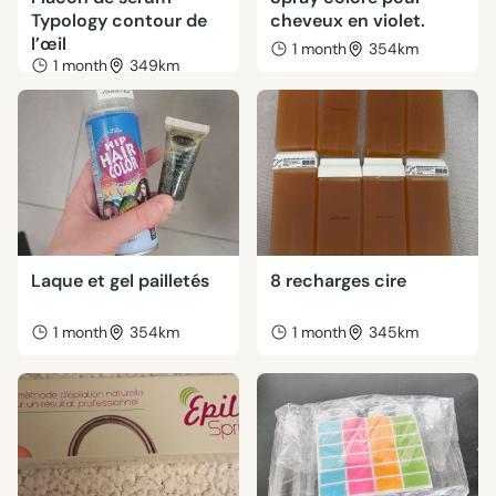
Typology contour de
cheveux en violet.
l’œil
1 month
354km
1 month
349km
Laque et gel pailletés
8 recharges cire
1 month
354km
1 month
345km