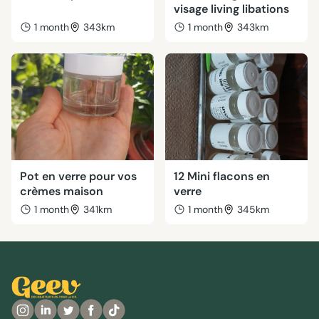
visage living libations
1 month
343km
1 month
343km
Pot en verre pour vos
12 Mini flacons en
crèmes maison
verre
1 month
341km
1 month
345km