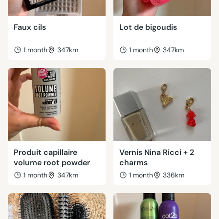
Faux cils
Lot de bigoudis
1 month
347km
1 month
347km
Produit capillaire
Vernis Nina Ricci + 2
volume root powder
charms
1 month
347km
1 month
336km