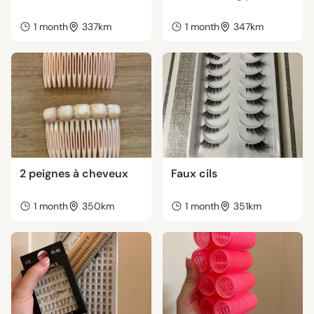
1 month
337km
1 month
347km
2 peignes à cheveux
Faux cils
1 month
350km
1 month
351km