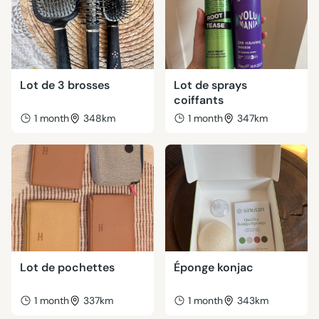
Lot de 3 brosses
Lot de sprays
coiffants
1 month
348km
1 month
347km
Lot de pochettes
Éponge konjac
1 month
337km
1 month
343km