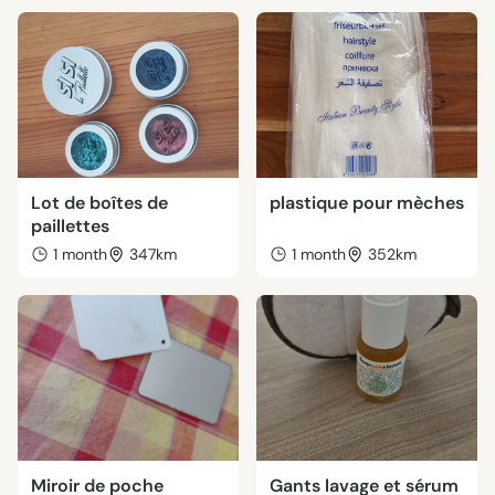
Lot de boîtes de
plastique pour mèches
paillettes
1 month
347km
1 month
352km
Miroir de poche
Gants lavage et sérum