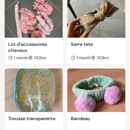
Lot d'accessoires
Serre tete
cheveux
1 month
742km
1 month
743km
Trousse transparente
Bandeau