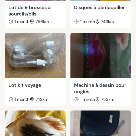
Lot de 9 brosses à
Disques à démaquiller
sourcils/cils
1 month
756km
1 month
743km
Lot kit voyage
Machine à dessin pour
ongles
1 month
742km
1 month
752km