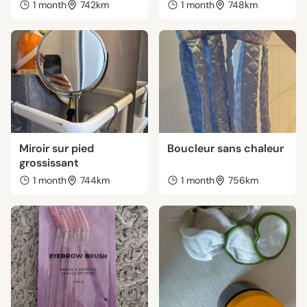
1 month
742km
1 month
748km
Miroir sur pied
Boucleur sans chaleur
grossissant
1 month
744km
1 month
756km