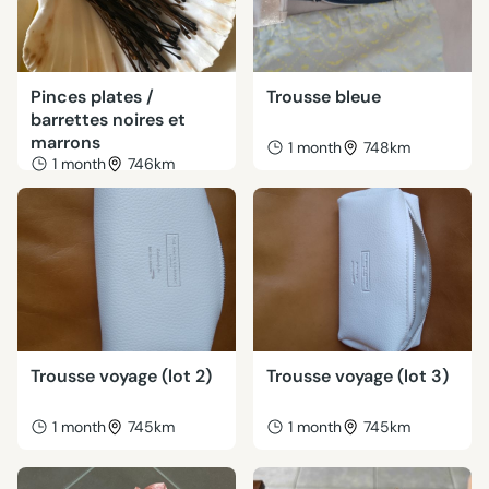
Pinces plates /
Trousse bleue
barrettes noires et
marrons
1 month
748km
1 month
746km
Trousse voyage (lot 2)
Trousse voyage (lot 3)
1 month
745km
1 month
745km