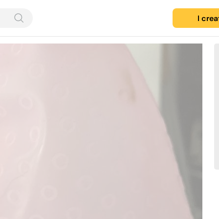
I cre