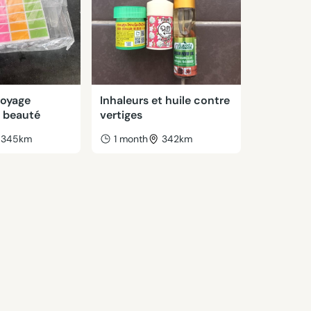
voyage
Inhaleurs et huile contre
e beauté
vertiges
345km
1 month
342km