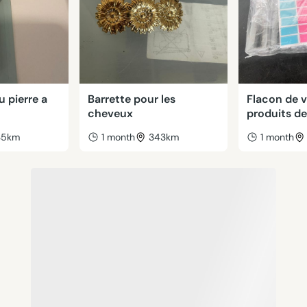
u pierre a
Barrette pour les
Flacon de 
cheveux
produits d
35km
1 month
343km
1 month