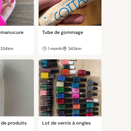
e manucure
Tube de gommage
334km
1 month
345km
 de produits
Lot de vernis à ongles