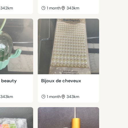
342km
1 month
343km
 beauty
Bijoux de cheveux
343km
1 month
343km