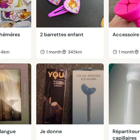
phémères
2 barrettes enfant
Accessoir
44km
1 month
345km
1 month
 langue
Je donne
Répartiteur
capillaires