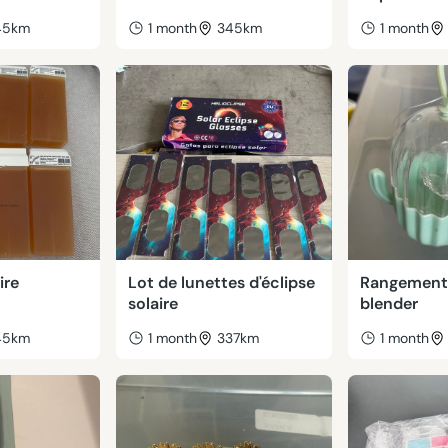
45km
1 month
345km
1 month
ire
Lot de lunettes d'éclipse
Rangement
solaire
blender
45km
1 month
337km
1 month