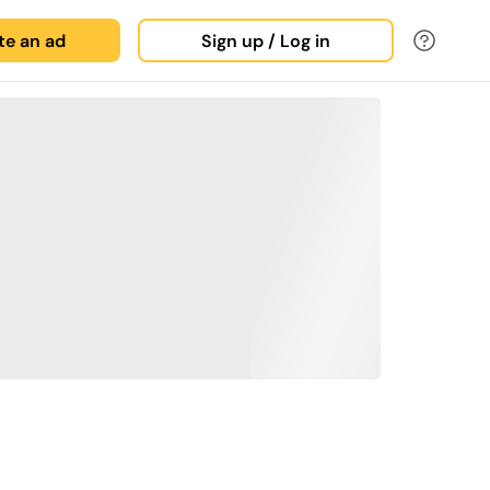
ate an ad
Sign up / Log in