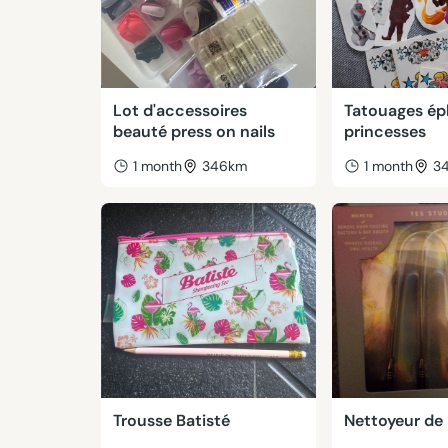
Lot d'accessoires
Tatouages é
beauté press on nails
princesses
1 month
346km
1 month
3
Trousse Batisté
Nettoyeur de