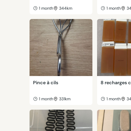
1 month
344km
1 month
3
Pince à cils
8 recharges c
1 month
331km
1 month
3