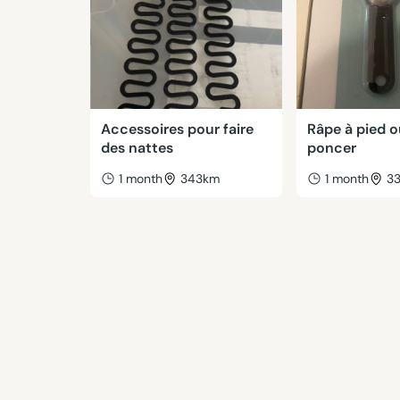
Accessoires pour faire
Râpe à pied o
des nattes
poncer
1 month
343km
1 month
3