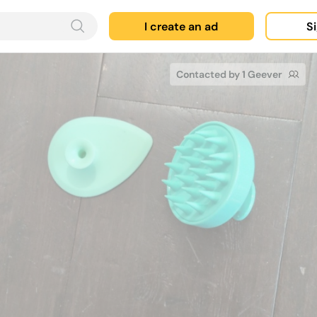
I create an ad
Si
Contacted by 1 Geever