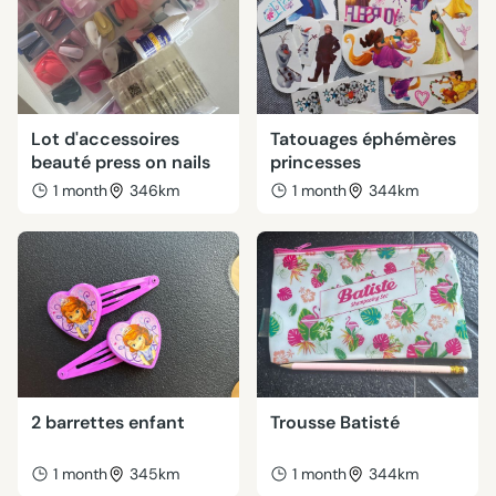
Lot d'accessoires
Tatouages éphémères
beauté press on nails
princesses
1 month
346km
1 month
344km
2 barrettes enfant
Trousse Batisté
1 month
345km
1 month
344km