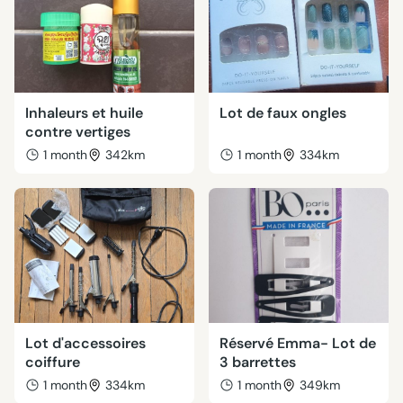
Inhaleurs et huile
Lot de faux ongles
contre vertiges
1 month
342km
1 month
334km
Lot d'accessoires
Réservé Emma- Lot de
coiffure
3 barrettes
1 month
334km
1 month
349km