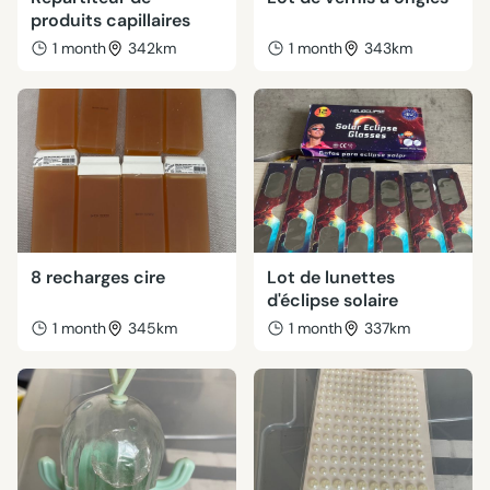
produits capillaires
1 month
342km
1 month
343km
8 recharges cire
Lot de lunettes
d'éclipse solaire
1 month
345km
1 month
337km