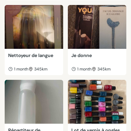
Nettoyeur de langue
Je donne
1 month
345km
1 month
345km
Répartiteur de
Lot de vernis à ongles