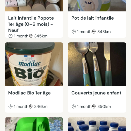
Lait infantile Popote
Pot de lait infantile
1er âge (0–6 mois) -
Neuf
1 month
348km
1 month
345km
Modilac Bio 1er âge
Couverts jeune enfant
1 month
346km
1 month
350km