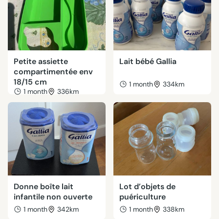
Petite assiette
Lait bébé Gallia
compartimentée env
18/15 cm
1 month
334km
1 month
336km
Donne boîte lait
Lot d’objets de
infantile non ouverte
puériculture
1 month
342km
1 month
338km