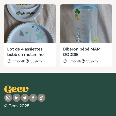
Lot de 4 assiettes
Biberon bébé MAM
bébé en mélamine
DODDIE
1 month
339km
1 month
339km
© Geev 2025