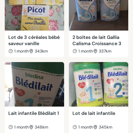
Lot de 3 céréales bébé
2 boîtes de lait Gallia
saveur vanille
Calisma Croissance 3
1 month
343km
1 month
337km
Lait infantile Blédilait 1
Lot de lait infantile
1 month
348km
1 month
345km