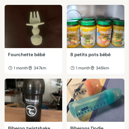
Fourchette bébé
8 petits pots bébé
1 month
347km
1 month
348km
Biberon twistshake
Biberons Dodie