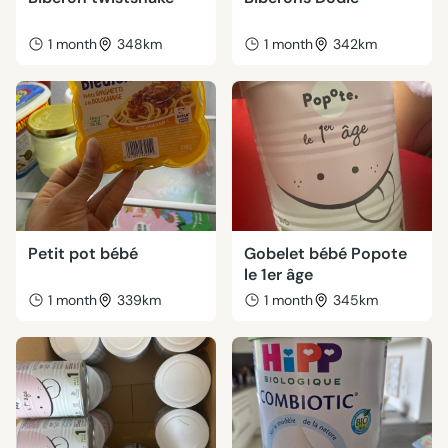
1 month
348km
1 month
342km
Petit pot bébé
Gobelet bébé Popote
le 1er âge
1 month
339km
1 month
345km