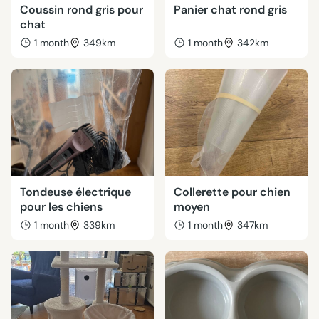
Coussin rond gris pour
Panier chat rond gris
chat
1 month
349km
1 month
342km
Tondeuse électrique
Collerette pour chien
pour les chiens
moyen
1 month
339km
1 month
347km