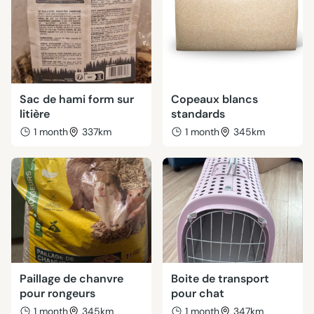
Sac de hami form sur
Copeaux blancs
litière
standards
1 month
337km
1 month
345km
Paillage de chanvre
Boite de transport
pour rongeurs
pour chat
1 month
345km
1 month
347km