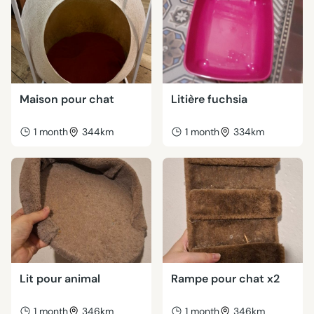
Maison pour chat
Litière fuchsia
1 month
344km
1 month
334km
Lit pour animal
Rampe pour chat x2
1 month
346km
1 month
346km