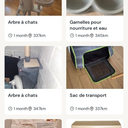
Arbre à chats
Gamelles pour
nourriture et eau
1 month
337km
1 month
345km
Arbre à chats
Sac de transport
1 month
347km
1 month
337km