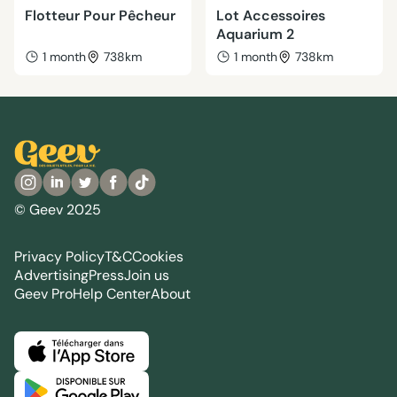
Flotteur Pour Pêcheur
Lot Accessoires
Aquarium 2
1 month
738km
1 month
738km
© Geev 2025
Privacy Policy
T&C
Cookies
Advertising
Press
Join us
Geev Pro
Help Center
About