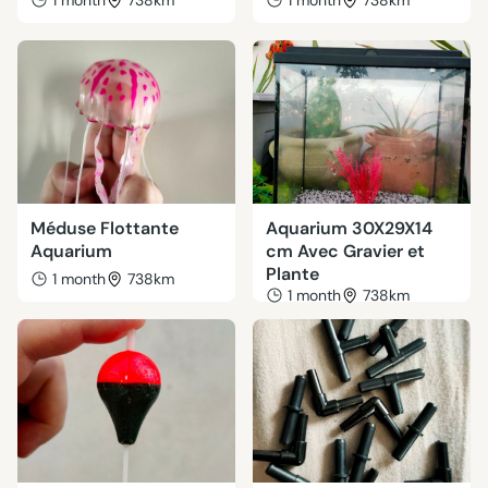
1 month
738km
1 month
738km
Méduse Flottante
Aquarium 30X29X14
Aquarium
cm Avec Gravier et
Plante
1 month
738km
1 month
738km