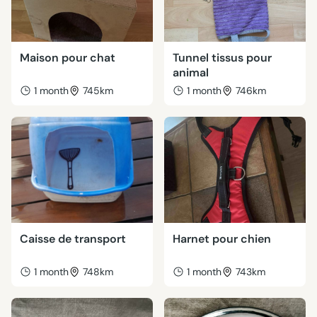
Maison pour chat
Tunnel tissus pour
animal
1 month
745km
1 month
746km
Caisse de transport
Harnet pour chien
1 month
748km
1 month
743km