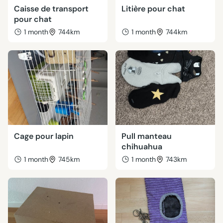
Caisse de transport
Litière pour chat
pour chat
1 month
744km
1 month
744km
Cage pour lapin
Pull manteau
chihuahua
1 month
745km
1 month
743km