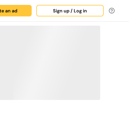
ate an ad
Sign up / Log in