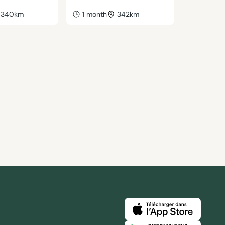
340km
1 month
342km