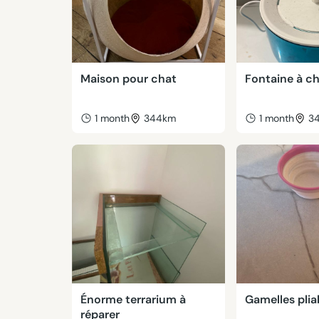
Maison pour chat
Fontaine à c
1 month
344km
1 month
3
Énorme terrarium à
Gamelles plia
réparer