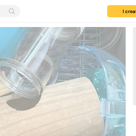
I cre