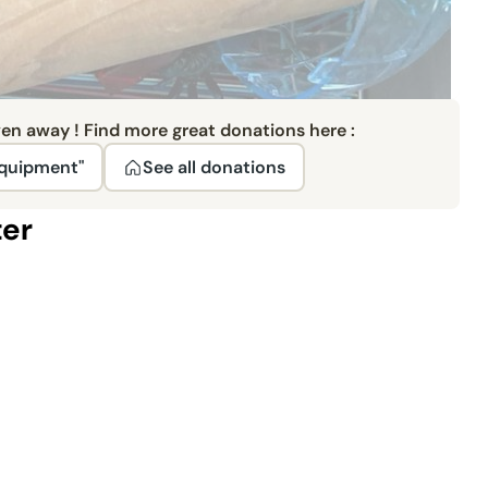
ven away ! Find more great donations here :
Equipment"
See all donations
ter