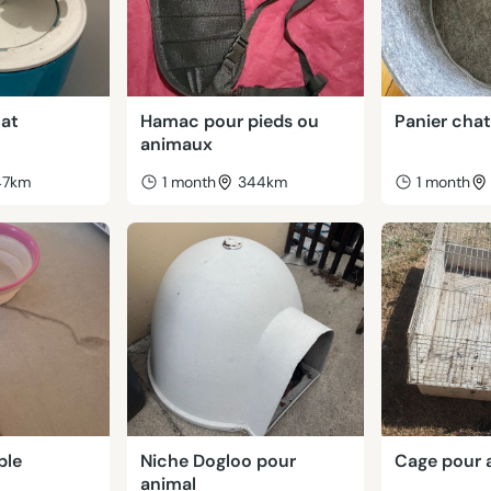
hat
Hamac pour pieds ou
Panier chat
animaux
47km
1 month
344km
1 month
ble
Niche Dogloo pour
Cage pour 
animal