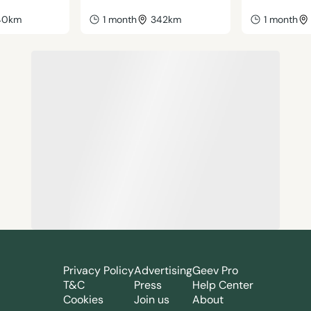
40km
1 month
342km
1 month
Privacy Policy
Advertising
Geev Pro
T&C
Press
Help Center
Cookies
Join us
About