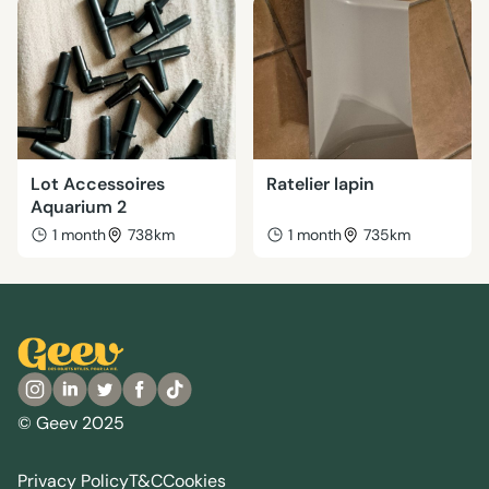
Lot Accessoires
Ratelier lapin
Aquarium 2
1 month
738km
1 month
735km
© Geev 2025
Privacy Policy
T&C
Cookies