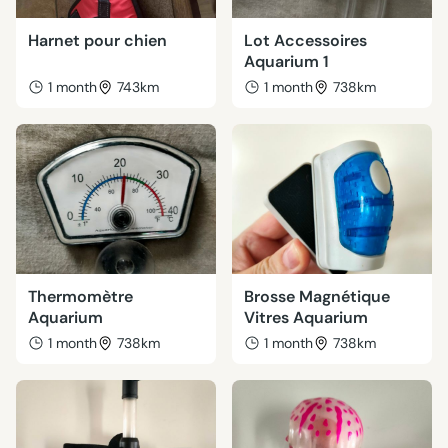
Harnet pour chien
Lot Accessoires
Aquarium 1
1 month
743km
1 month
738km
Thermomètre
Brosse Magnétique
Aquarium
Vitres Aquarium
1 month
738km
1 month
738km