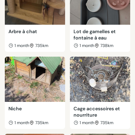
Arbre à chat
Lot de gamelles et
fontaine à eau
1 month
735km
1 month
738km
Niche
Cage accessoires et
nourriture
1 month
735km
1 month
735km