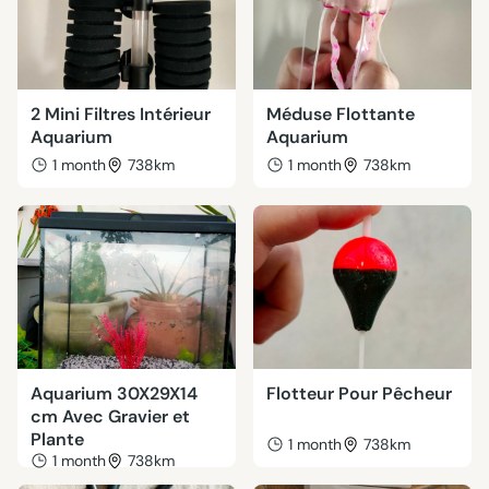
2 Mini Filtres Intérieur
Méduse Flottante
Aquarium
Aquarium
1 month
738km
1 month
738km
Aquarium 30X29X14
Flotteur Pour Pêcheur
cm Avec Gravier et
Plante
1 month
738km
1 month
738km