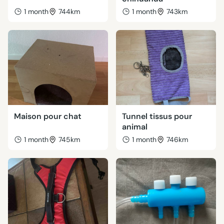
1 month
744km
1 month
743km
Maison pour chat
Tunnel tissus pour
animal
1 month
745km
1 month
746km