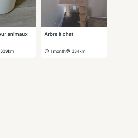
our animaux
Arbre à chat
339km
1 month
334km