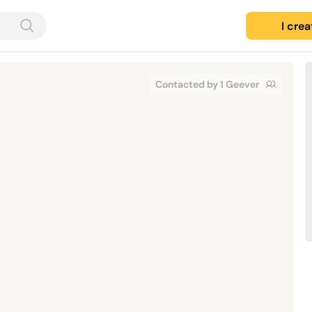
I cre
Contacted by 1 Geever