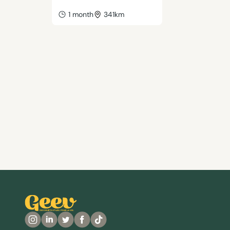
1 month
341km