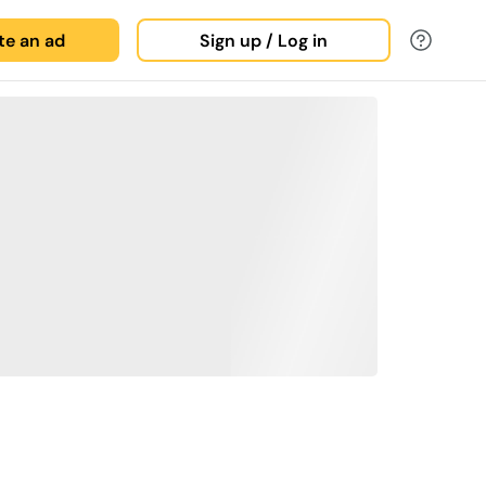
ate an ad
Sign up / Log in