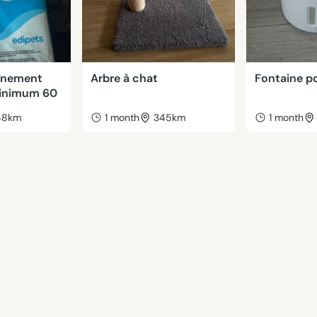
aînement
Arbre à chat
Fontaine p
minimum 60
48km
1 month
345km
1 month