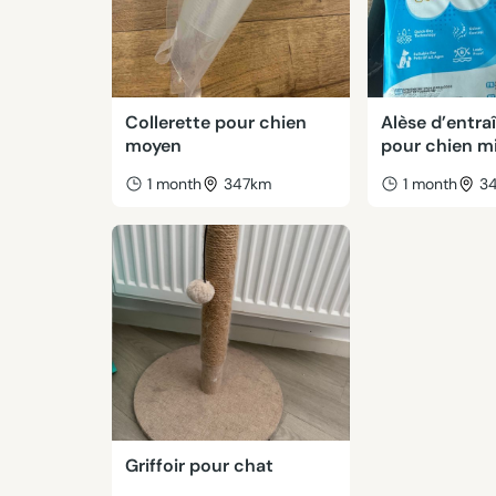
Collerette pour chien
Alèse d’entr
moyen
pour chien 
1 month
347km
1 month
3
Griffoir pour chat